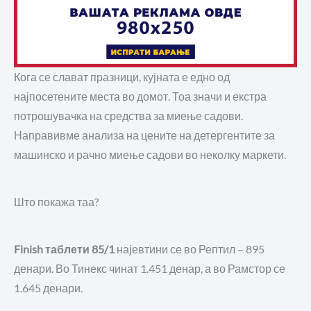
Кога се слават празници, кујната е едно од
најпосетените места во домот. Тоа значи и екстра
потрошувачка на средства за миење садови.
Направивме анализа на цените на детергентите за
машинско и рачно миење садови во неколку маркети.
Што покажа таа?
Finish таблети 85/1
најевтини се во Рептил – 895
денари. Во Тинекс чинат 1.451 денар, а во Рамстор се
1.645 денари.