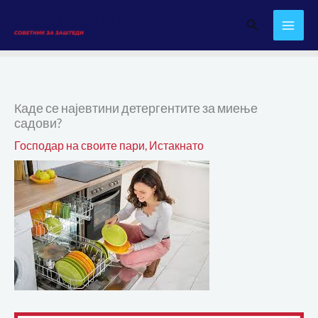
Skip
Search
to
content
Каде се најевтини детергентите за миење
садови?
Господар на своите пари
,
Истакнато