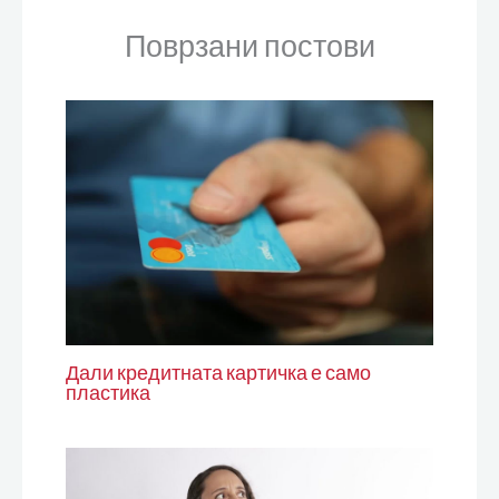
Поврзани постови
Дали кредитната картичка е само
пластика