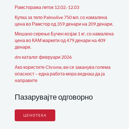
Рамсторама леток 12.02.-12.03
Купка за тело Palmolive 750 мл. со намалена
цена во Рамстор од 359 денари на 209 денари.
Мешано сирење Бучен козјак 1 кг. со намалена
цена во КАМ маркети од 479 денари на 409
денари.
dm каталог февруари 2026
Ако користите Chrome, ви се заканува голема
опасност – една работа мора веднаш да ја
направите
Пазарувајте одговорно
ЦЕНОТЕКА