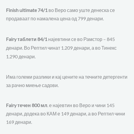
Finish ultimate 74/1
во Веро само уште денеска се
продаваат по намалена цена од 799 денари.
најевтини се во Рамстор – 845
Fairy таблети 84/1
денари. Во Рептил чинат 1.209 денари, а во Тинекс
1.290 денари.
Има големи разлики и кај цените на течните детергенти
за рачно миење садови.
Fairy течен 800 мл
. е најевтин во Веро и чини 145
денари, додека во КАМ е 149 денари, а во Рептил чини
169 денари.