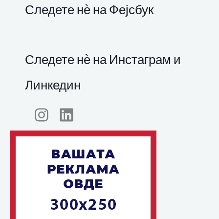
Следете нѐ на Фејсбук
Следете нѐ на Инстаграм и
Линкедин