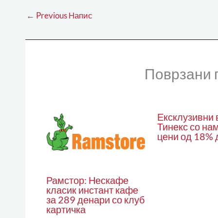
←
Previous Напис
Поврзани 
Ексклузивни 
Тинекс со на
цени од 18% 
Рамстор: Нескафе
класик инстант кафе
за 289 денари со клуб
картичка