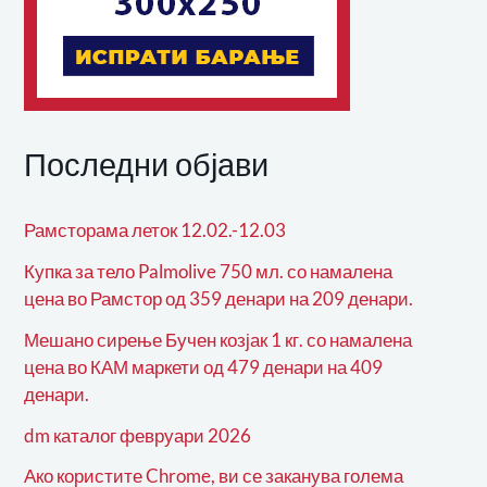
Последни објави
Рамсторама леток 12.02.-12.03
Купка за тело Palmolive 750 мл. со намалена
цена во Рамстор од 359 денари на 209 денари.
Мешано сирење Бучен козјак 1 кг. со намалена
цена во КАМ маркети од 479 денари на 409
денари.
dm каталог февруари 2026
Ако користите Chrome, ви се заканува голема