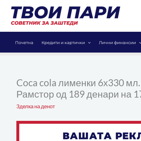
Skip
to
content
Почетна
Кредити и картички
Лични финансии
Coca cola лименки 6х330 мл
Рамстор од 189 денари на 1
Зделка на денот