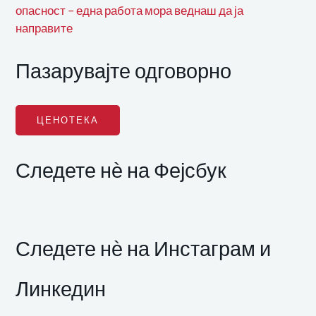
опасност – една работа мора веднаш да ја
направите
Пазарувајте одговорно
ЦЕНОТЕКА
Следете нѐ на Фејсбук
Следете нѐ на Инстаграм и
Линкедин