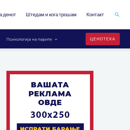
Search
а денот
Штедам и кога трошам
Контакт
ЦЕНОТЕКА
Психологија на парите