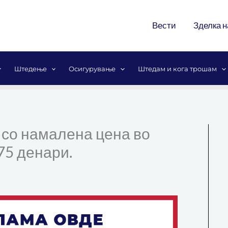
Вести
Зделка н
Штедење
Осигурување
Штедам и кога трошам
. со намалена цена во
75 денари.