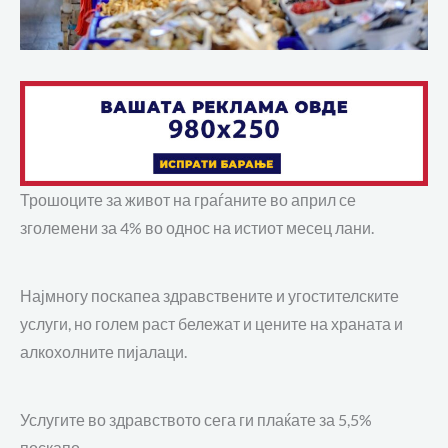
Трошоците за живот на граѓаните во април се
зголемени за 4% во однос на истиот месец лани.
Најмногу поскапеа здравствените и угостителските
услуги, но голем раст бележат и цените на храната и
алкохолните пијалаци.
Услугите во здравството сега ги плаќате за 5,5%
поскапо.