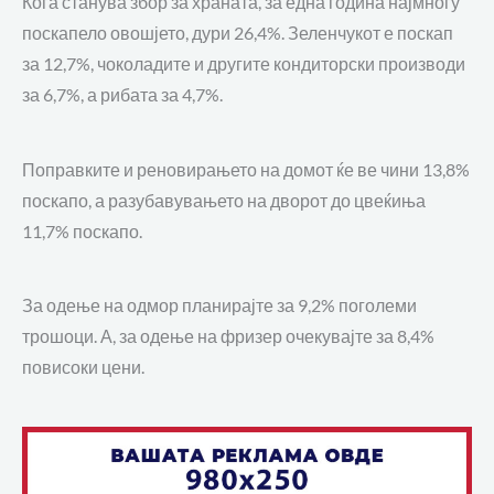
Кога станува збор за храната, за една година најмногу
поскапело овошјето, дури 26,4%. Зеленчукот е поскап
за 12,7%, чоколадите и другите кондиторски производи
за 6,7%, а рибата за 4,7%.
Поправките и реновирањето на домот ќе ве чини 13,8%
поскапо, а разубавувањето на дворот до цвеќиња
11,7% поскапо.
За одење на одмор планирајте за 9,2% поголеми
трошоци. А, за одење на фризер очекувајте за 8,4%
повисоки цени.