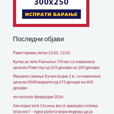
Последни објави
Рамсторама леток 12.02.-12.03
Купка за тело Palmolive 750 мл. со намалена
цена во Рамстор од 359 денари на 209 денари.
Мешано сирење Бучен козјак 1 кг. со намалена
цена во КАМ маркети од 479 денари на 409
денари.
dm каталог февруари 2026
Ако користите Chrome, ви се заканува голема
опасност – една работа мора веднаш да ја