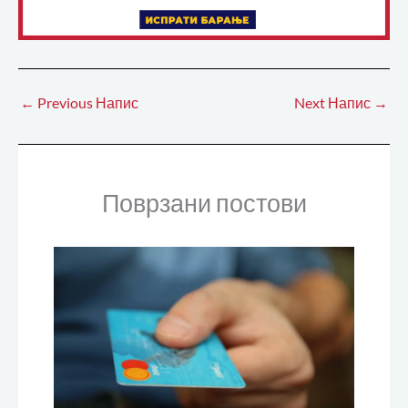
←
Previous Напис
Next Напис
→
Поврзани постови