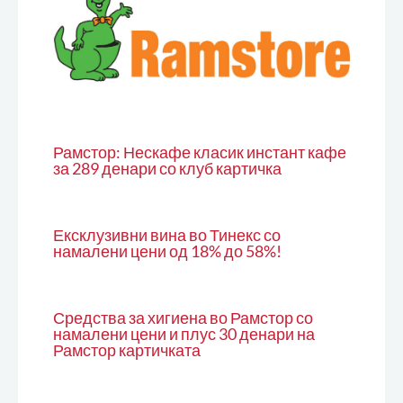
Рамстор: Нескафе класик инстант кафе
за 289 денари со клуб картичка
Ексклузивни вина во Тинекс со
намалени цени од 18% до 58%!
Средства за хигиена во Рамстор со
намалени цени и плус 30 денари на
Рамстор картичката