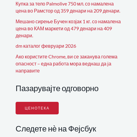
Купка за тело Palmolive 750 мл. со намалена
цена во Рамстор од 359 денари на 209 денари.
Мешано сирење Бучен козјак 1 кг. со намалена
цена во КАМ маркети од 479 денари на 409
денари.
dm каталог февруари 2026
Ако користите Chrome, ви се заканува голема
опасност – една работа мора веднаш да ја
направите
Пазарувајте одговорно
ЦЕНОТЕКА
Следете нѐ на Фејсбук