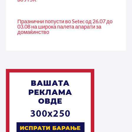
Празнични попусти во Setec од 26.07 до
03.08 на широка палета апарати за
домаќинство