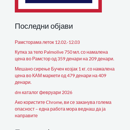
Последни објави
Рамсторама леток 12.02.-12.03
Купка за тело Palmolive 750 мл. со намалена
цена во Рамстор од 359 денари на 209 денари.
Мешано сирење Бучен козјак 1 кг. со намалена
цена во КАМ маркети од 479 денари на 409
денари.
dm каталог февруари 2026
Ако користите Chrome, ви се заканува голема
опасност – една работа мора веднаш да ја
направите