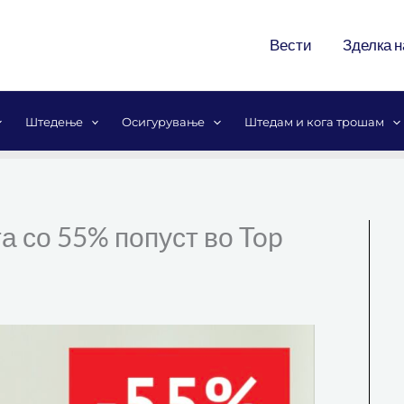
Вести
Зделка н
Штедење
Осигурување
Штедам и кога трошам
а со 55% попуст во Top