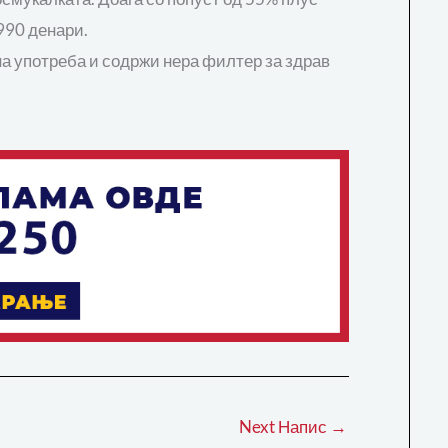
.990 денари.
а употреба и содржи нера филтер за здрав
Next Напис
→