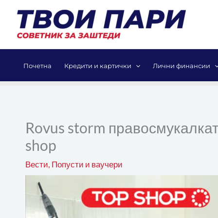
Skip
to
content
Почетна
Кредити и картички
Лични финансии
Rovus storm правосмукалкат
shop
Вести
,
Попусти и ваучери