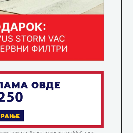
осмукалката. Доаѓа со попуст од 55% плус