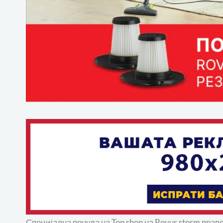
Специјална понуда на Top shop на Rovus storm прав