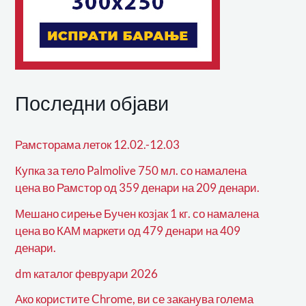
Последни објави
Рамсторама леток 12.02.-12.03
Купка за тело Palmolive 750 мл. со намалена
цена во Рамстор од 359 денари на 209 денари.
Мешано сирење Бучен козјак 1 кг. со намалена
цена во КАМ маркети од 479 денари на 409
денари.
dm каталог февруари 2026
Ако користите Chrome, ви се заканува голема