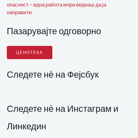
опасност – една работа мора веднаш да ја
направите
Пазарувајте одговорно
ЦЕНОТЕКА
Следете нѐ на Фејсбук
Следете нѐ на Инстаграм и
Линкедин