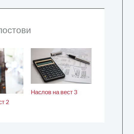
постови
Наслов на вест 3
ст 2