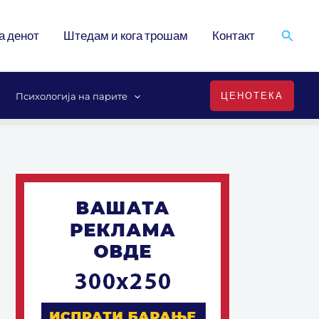
Search
а денот
Штедам и кога трошам
Контакт
ЦЕНОТЕКА
Психологија на парите