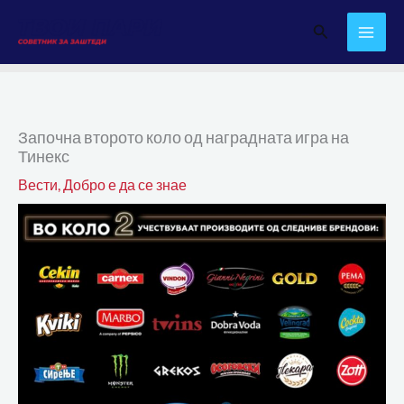
Skip
Search
to
content
Започна второто коло од наградната игра на
Тинекс
Вести
,
Добро е да се знае