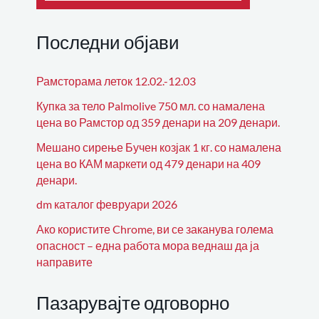
Последни објави
Рамсторама леток 12.02.-12.03
Купка за тело Palmolive 750 мл. со намалена
цена во Рамстор од 359 денари на 209 денари.
Мешано сирење Бучен козјак 1 кг. со намалена
цена во КАМ маркети од 479 денари на 409
денари.
dm каталог февруари 2026
Ако користите Chrome, ви се заканува голема
опасност – една работа мора веднаш да ја
направите
Пазарувајте одговорно