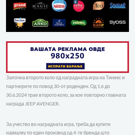
Започна второто коло
од наградната игра на Тинекс и
партнерите по повод 30-от роденден.
Од 1.6 до
30.6.2024 трае второто коло, за кое повторно главната
награда JEEP AVENGER.
За учество во наградната игра, треба да купите
најмалку по еден производ од 4-те бренда што