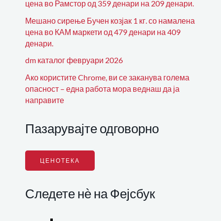
цена во Рамстор од 359 денари на 209 денари.
Мешано сирење Бучен козјак 1 кг. со намалена
цена во КАМ маркети од 479 денари на 409
денари.
dm каталог февруари 2026
Ако користите Chrome, ви се заканува голема
опасност – една работа мора веднаш да ја
направите
Пазарувајте одговорно
ЦЕНОТЕКА
Следете нѐ на Фејсбук