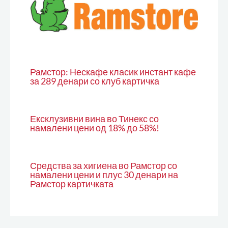
Рамстор: Нескафе класик инстант кафе
за 289 денари со клуб картичка
Ексклузивни вина во Тинекс со
намалени цени од 18% до 58%!
Средства за хигиена во Рамстор со
намалени цени и плус 30 денари на
Рамстор картичката