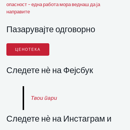
опасност – една работа мора веднаш да ја
направите
Пазарувајте одговорно
ЦЕНОТЕКА
Следете нѐ на Фејсбук
Твои пари
Следете нѐ на Инстаграм и