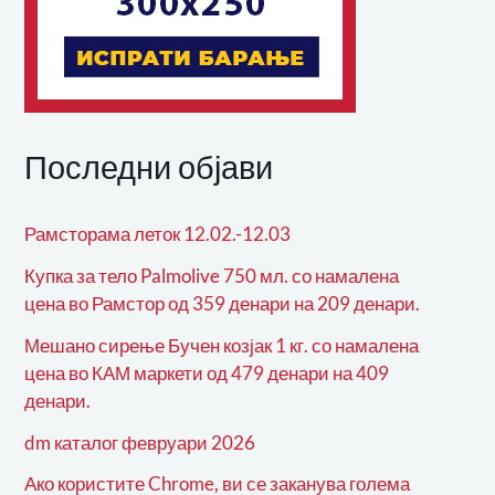
Последни објави
Рамсторама леток 12.02.-12.03
Купка за тело Palmolive 750 мл. со намалена
цена во Рамстор од 359 денари на 209 денари.
Мешано сирење Бучен козјак 1 кг. со намалена
цена во КАМ маркети од 479 денари на 409
денари.
dm каталог февруари 2026
Ако користите Chrome, ви се заканува голема