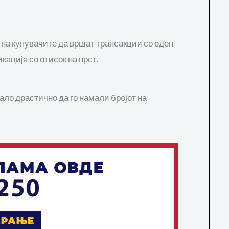
 на купувачите да вршат трансакции со еден
кација со отисок на прст.
ало драстично да го намали бројот на