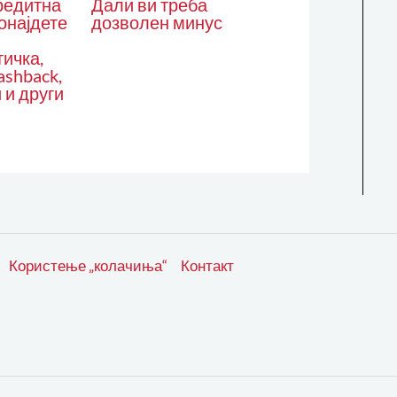
Дали ви треба
редитна
дозволен минус
онајдете
тичка,
ashback,
 и други
Користење „колачиња“
Контакт