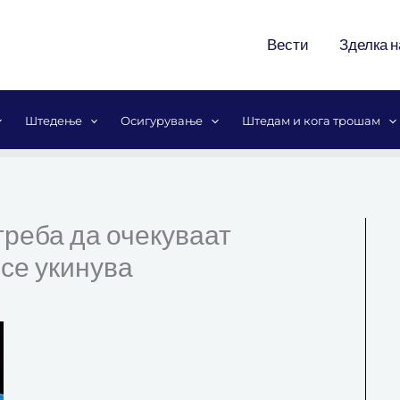
Вести
Зделка н
Штедење
Осигурување
Штедам и кога трошам
треба да очекуваат
 се укинува