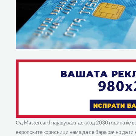
Од Mastercard најавуваат дека од 2030 година ќе 
европските корисници нема да се бара рачно да ги