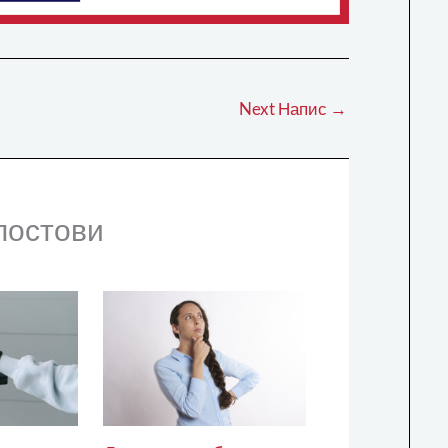
Next Напис
→
постови