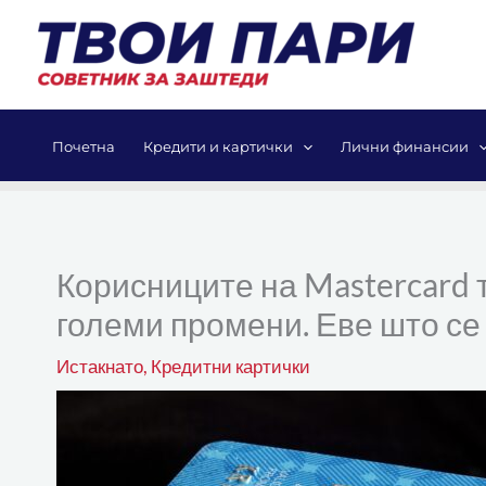
Skip
to
content
Почетна
Кредити и картички
Лични финансии
Корисниците на Mastercard 
големи промени. Еве што се
Истакнато
,
Кредитни картички