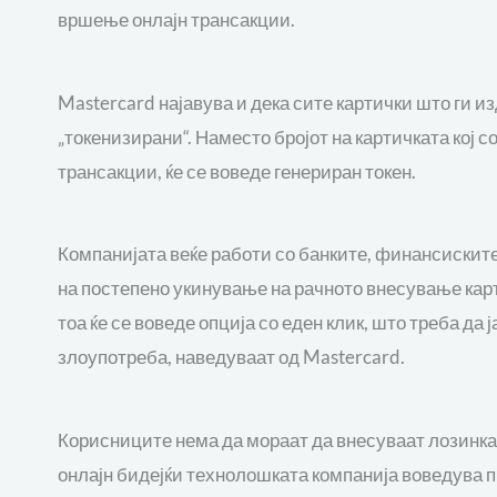
вршење онлајн трансакции.
Mastercard најавува и дека сите картички што ги и
„токенизирани“. Наместо бројот на картичката кој со
трансакции, ќе се воведе генериран токен.
Компанијата веќе работи со банките, финансиските
на постепено укинување на рачното внесување карт
тоа ќе се воведе опција со еден клик, што треба да 
злоупотреба, наведуваат од Mastercard.
Корисниците нема да мораат да внесуваат лозинка с
онлајн бидејќи технолошката компанија воведува п