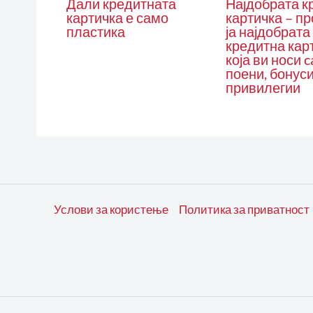
Дали кредитната
Најдобрата к
картичка е само
картичка – пр
пластика
ја најдобрата
кредитна кар
која ви носи c
поени, бонуси
привилегии
Услови за користење
Политика за приватност