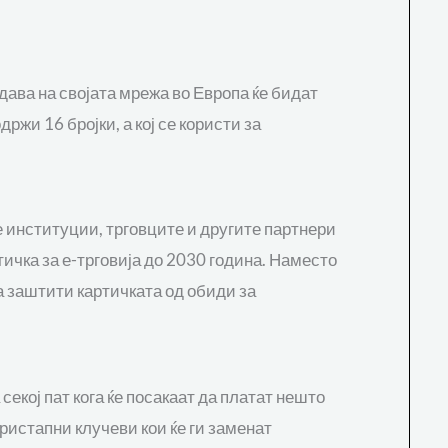
здава на својата мрежа во Европа ќе бидат
држи 16 бројки, а кој се користи за
 институции, трговците и другите партнери
ичка за е-трговија до 2030 година. Наместо
ја заштити картичката од обиди за
екој пат кога ќе посакаат да платат нешто
ристапни клучеви кои ќе ги заменат