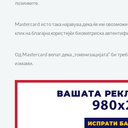
лозинките.
Mastercard исто така најавува дека ќе им овозможи
клик на благајна користејќи биометриска автентифи
Од Mastercard велат дека „токенизацијата“ би треб
измами.