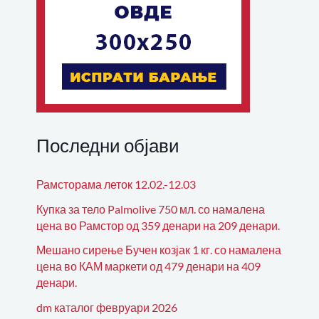
Последни објави
Рамсторама леток 12.02.-12.03
Купка за тело Palmolive 750 мл. со намалена
цена во Рамстор од 359 денари на 209 денари.
Мешано сирење Бучен козјак 1 кг. со намалена
цена во КАМ маркети од 479 денари на 409
денари.
dm каталог февруари 2026