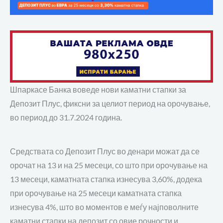
Шпаркасе Банка воведе нови каматни стапки за
Депозит Плус, фиксни за целиот период на орочување,
во период до 31.7.2024 година.
Средствата со Депозит Плус во денари можат да се
орочат на 13 и на 25 месеци, со што при орочување на
13 месеци, каматната стапка изнесува 3,60%, додека
при орочување на 25 месеци каматната стапка
изнесува 4%, што во моментов е меѓу најповолните
каматни стапки на депозит со овие рочности и