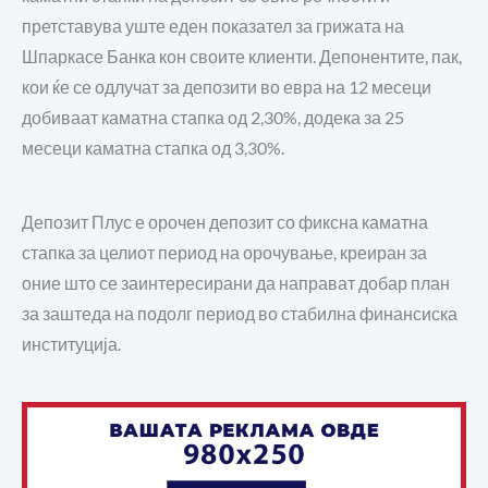
претставува уште еден показател за грижата на
Шпаркасе Банка кон своите клиенти. Депонентите, пак,
кои ќе се одлучат за депозити во евра на 12 месеци
добиваат каматна стапка од 2,30%, додека за 25
месеци каматна стапка од 3,30%.
Депозит Плус е орочен депозит со фиксна каматна
стапка за целиот период на орочување, креиран за
оние што се заинтересирани да направат добар план
за заштеда на подолг период во стабилна финансиска
институција.