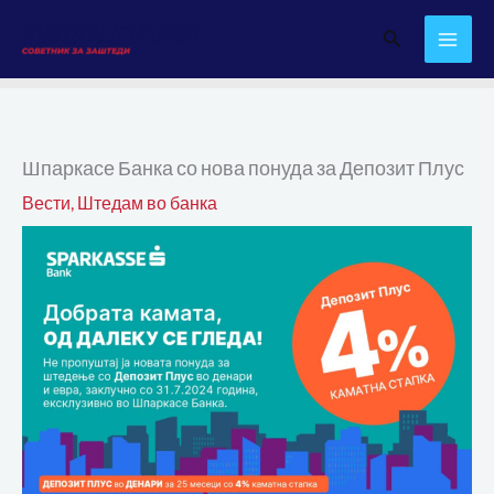
Skip
Search
to
content
Шпаркасе Банка со нова понуда за Депозит Плус
Вести
,
Штедам во банка