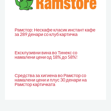
Рамстор: Нескафе класик инстант кафе
за 289 денари со клуб картичка
Ексклузивни вина во Тинекс со
намалени цени од 18% до 58%!
Средства за хигиена во Рамстор со
намалени цени и плус 30 денари на
Рамстор картичката