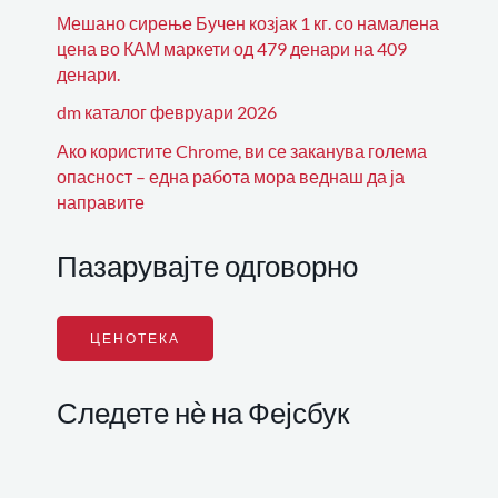
Мешано сирење Бучен козјак 1 кг. со намалена
цена во КАМ маркети од 479 денари на 409
денари.
dm каталог февруари 2026
Ако користите Chrome, ви се заканува голема
опасност – една работа мора веднаш да ја
направите
Пазарувајте одговорно
ЦЕНОТЕКА
Следете нѐ на Фејсбук