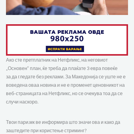
Ако сте претплатник на Нетфликс
,
на неговиот
„Основен“ план, ќе треба да плаќате
3
евра
повеќе
за
да гледате без реклами.
За Македонија се уште не е
воведена оваа новина и не е променет ценовникот на
веб-страницата на Нетфликс, но се очекува тоа да се
случи наскоро.
Твои пари.мк ве информира што значи ова и
како да
заштедите при
користење
стриминг
?