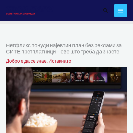
Skip
Search
to
content
Нетфликс понуди најевтин план без реклами за
СИТЕ претплатници – еве што треба да знаете
Добро е да се знае
,
Истакнато