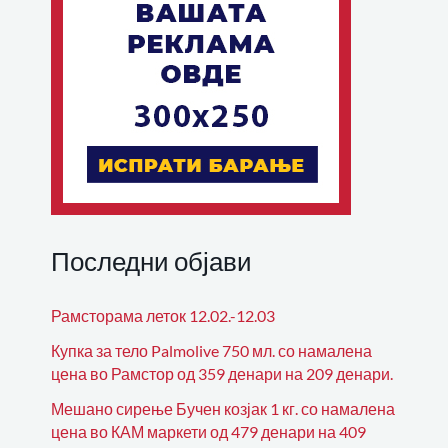
Последни објави
Рамсторама леток 12.02.-12.03
Купка за тело Palmolive 750 мл. со намалена
цена во Рамстор од 359 денари на 209 денари.
Мешано сирење Бучен козјак 1 кг. со намалена
цена во КАМ маркети од 479 денари на 409