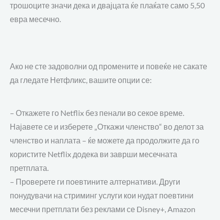
трошоците значи дека и двајцата ќе плаќате само
5
,50
евра
месечно.
Ако не сте задоволни од
промените и
повеќе не сакате
да
гледате Не
тфликс, вашите опции се:
–
Откажете го Netflix без
пенали
во секое време.
Најавете се и изберете „Откажи членство“ во делот за
членство и наплата – ќе можете да продолжите да го
користите Netflix
додека ви заврши месечната
прет
плата.
–
Проверете
ги
поевтини
те
алтернативи. Други
понудувачи на
стриминг
услуги
кои
нудат поевтини
месечни претплати без реклами
се
Disney+, Amazon