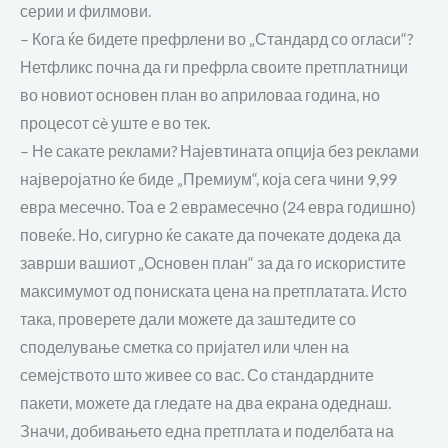
серии и филмови.
–
Кога ќе бидете префрлени
во „Стандард со огласи“
?
Нетфликс почна да ги
префрла своите
претплатници
во новиот
основен план во април
оваа година
,
но
процесот сè уште е во тек.
–
Не сакате реклами? Најевтината опција без реклами
најверојатно ќе биде
„
Премиум
“
,
која
сега
чини
9
,99
евра
месечно. Тоа е
2
евра
месечно (
24
евра
годишно)
повеќе
. Но, сигурно ќ
е сакате да почекате додека да
заврши вашиот
„О
сновен план
“
за да го искористите
максимумот од пониската цена на претплатата. Исто
така, проверете дали можете да заштедите со
споделување сметка со пријател или член на
семејството што живее со вас. Со стандардни
те
пакети
, можете да гледате на два екрана одеднаш.
Значи, добивањето една претплата и поделбата на