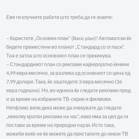
Еве ги клучните
работи што треба
да
ги
знае
те
:
–
Користите „О
снов
е
н план
“ (
Basic plan)
? Автоматски ќе
бидете преместени во планот „Стандард со огласи“.
Тоа е затоа што основниот план се прекинува.
–
Стандардниот план со реклами
најверојатно ќе
чини
4
,99
евра
месечно,
за разлика од основниот со цена од
7,99
долари
. Така, ќе заштедите 3
евра
месечно (36
евра
годишно). Н
о,
во иднина
ќе гледате реклами пред
и за време на избраните ТВ-серии и филмови.
Нетфликс вели дека може да очекувате да гледате
„неколку кратки реклами на час“, иако има за цел да ги
постави за време на природни паузи.
Исто така,
м
ожеби веќе не
ќе
можете да пристапите до некои ТВ