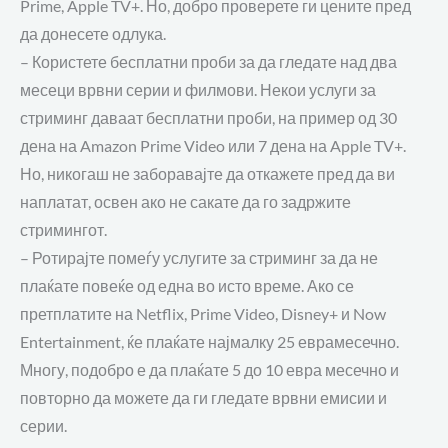
Prime, Apple TV+.
Но, добро проверете ги цените пред
да донесете одлука
.
–
Користете бесплатни проби за да гледате над два
месеци врвни серии и филмови. Некои услуги за
стриминг даваат бесплатни проби,
на пример од
30
дена
на
Amazon Prime Video и
ли 7
дена
на
Apple TV+
.
Н
о
, никогаш
не заборавајте да откажете пред да ви
наплатат
, освен
ако не сакате да го задржите
стримингот
.
–
Ротирајте помеѓу услугите за стриминг за да не
плаќате повеќе од една во исто време. Ако се
претплатите на Netflix, Prime Video, Disney+ и Now
Entertainment,
ќе плаќате
најмалку 25
евра
месечно.
Многу, подобро е да плаќате
5 до 10
евра
месечно
и
повторно да можете
да ги гледате врвни емисии
и
серии
.