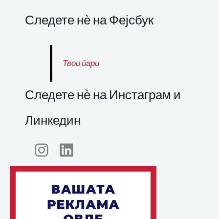
Следете нѐ на Фејсбук
Твои пари
Следете нѐ на Инстаграм и
Линкедин