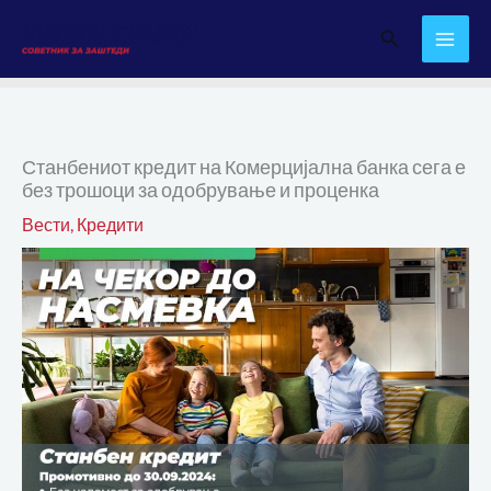
Skip
Search
to
content
Станбениот кредит на Комерцијална банка сега е
без трошоци за одобрување и проценка
Вести
,
Кредити