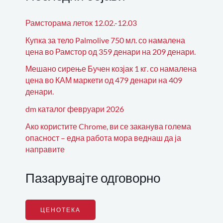
Рамсторама леток 12.02.-12.03
Купка за тело Palmolive 750 мл. со намалена
цена во Рамстор од 359 денари на 209 денари.
Мешано сирење Бучен козјак 1 кг. со намалена
цена во КАМ маркети од 479 денари на 409
денари.
dm каталог февруари 2026
Ако користите Chrome, ви се заканува голема
опасност – една работа мора веднаш да ја
направите
Пазарувајте одговорно
ЦЕНОТЕКА