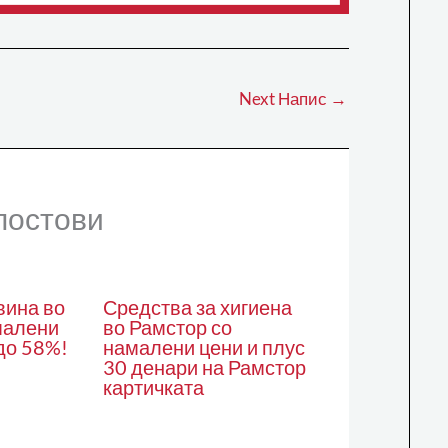
Next Напис
→
постови
вина во
Средства за хигиена
малени
во Рамстор со
до 58%!
намалени цени и плус
30 денари на Рамстор
картичката