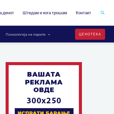
Search
а денот
Штедам и кога трошам
Контакт
ЦЕНОТЕКА
Психологија на парите