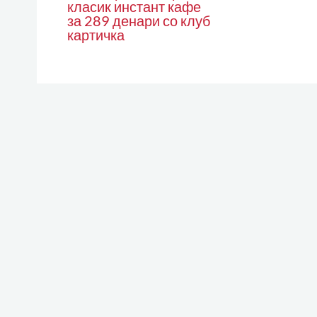
класик инстант кафе
за 289 денари со клуб
картичка