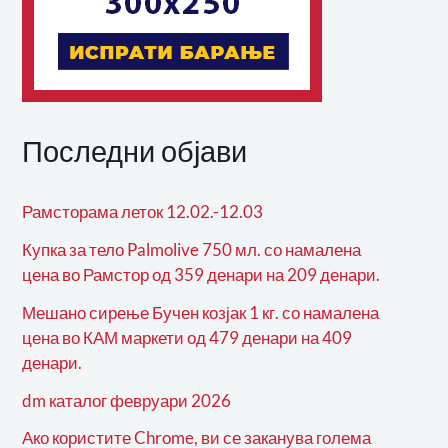
Последни објави
Рамсторама леток 12.02.-12.03
Купка за тело Palmolive 750 мл. со намалена
цена во Рамстор од 359 денари на 209 денари.
Мешано сирење Бучен козјак 1 кг. со намалена
цена во КАМ маркети од 479 денари на 409
денари.
dm каталог февруари 2026
Ако користите Chrome, ви се заканува голема