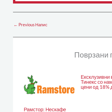
←
Previous Напис
Поврзани 
Ексклузивни 
Тинекс со на
цени од 18% 
Рамстор: Нескафе