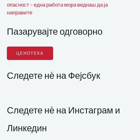
опасност – една работа мора веднаш да ја
направите
Пазарувајте одговорно
ЦЕНОТЕКА
Следете нѐ на Фејсбук
Следете нѐ на Инстаграм и
Линкедин