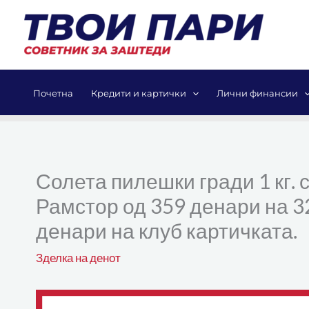
Skip
to
content
Почетна
Кредити и картички
Лични финансии
Солета пилешки гради 1 кг. 
Рамстор од 359 денари на 3
денари на клуб картичката.
Зделка на денот