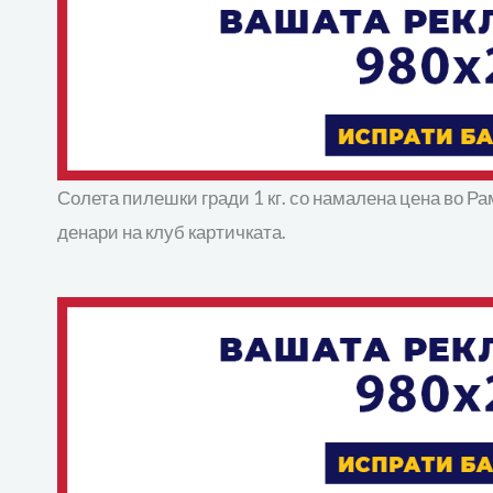
Солета пилешки гради 1 кг. со намалена цена во Р
денари на клуб картичката.