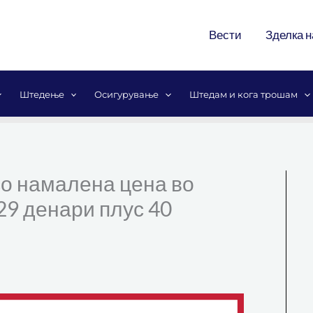
Вести
Зделка н
Штедење
Осигурување
Штедам и кога трошам
со намалена цена во
29 денари плус 40