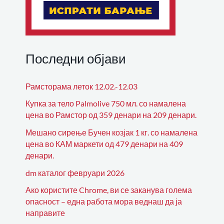
Последни објави
Рамсторама леток 12.02.-12.03
Купка за тело Palmolive 750 мл. со намалена
цена во Рамстор од 359 денари на 209 денари.
Мешано сирење Бучен козјак 1 кг. со намалена
цена во КАМ маркети од 479 денари на 409
денари.
dm каталог февруари 2026
Ако користите Chrome, ви се заканува голема
опасност – една работа мора веднаш да ја
направите