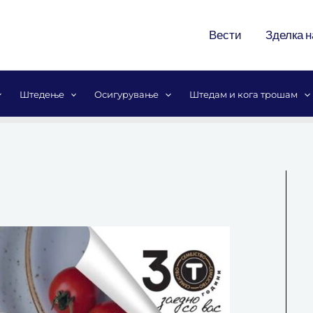
Вести
Зделка н
Штедење
Осигурување
Штедам и кога трошам