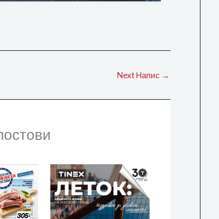
Next Напис
→
постови