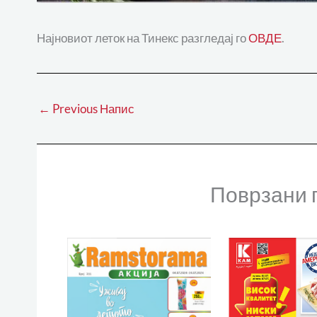
Најновиот леток на Тинекс разгледај го
ОВДЕ
.
←
Previous Напис
Поврзани 