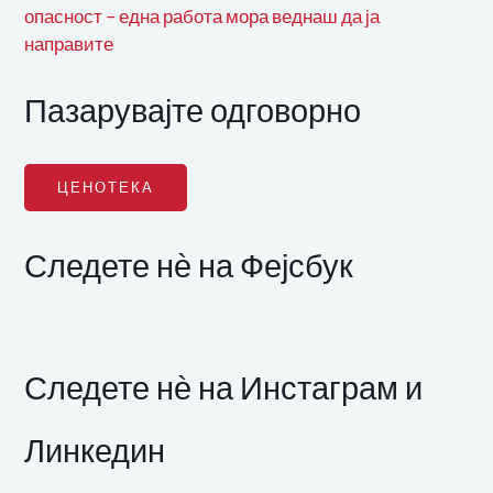
опасност – една работа мора веднаш да ја
направите
Пазарувајте одговорно
ЦЕНОТЕКА
Следете нѐ на Фејсбук
Следете нѐ на Инстаграм и
Линкедин