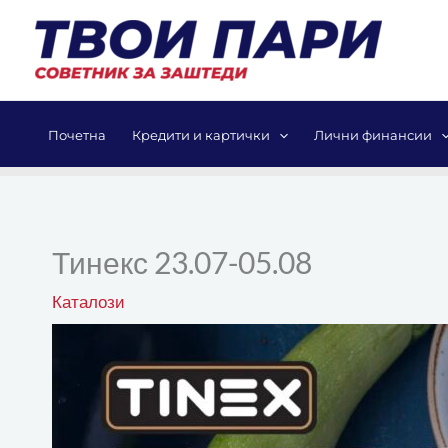
Skip
to
content
Почетна
Кредити и картички
Лични финансии
Тинекс 23.07-05.08
Каталози