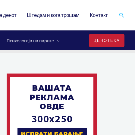
Search
а денот
Штедам и кога трошам
Контакт
ЦЕНОТЕКА
Психологија на парите