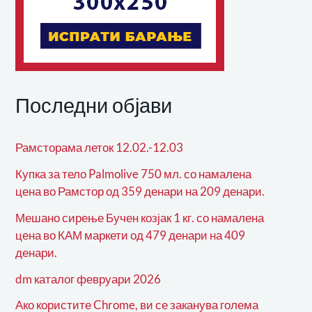
Последни објави
Рамсторама леток 12.02.-12.03
Купка за тело Palmolive 750 мл. со намалена
цена во Рамстор од 359 денари на 209 денари.
Мешано сирење Бучен козјак 1 кг. со намалена
цена во КАМ маркети од 479 денари на 409
денари.
dm каталог февруари 2026
Ако користите Chrome, ви се заканува голема