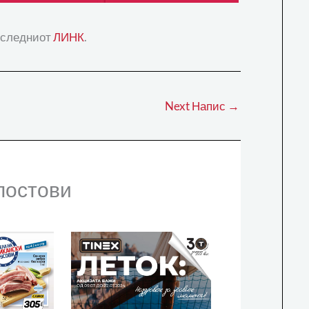
а следниот
ЛИНК
.
Next Напис
→
постови