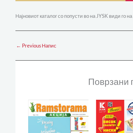
Најновиот каталог со попусти во на JYSK види го н
←
Previous Напис
Поврзани 