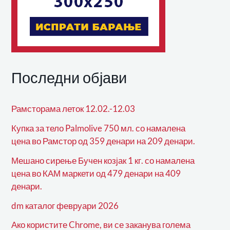
Последни објави
Рамсторама леток 12.02.-12.03
Купка за тело Palmolive 750 мл. со намалена
цена во Рамстор од 359 денари на 209 денари.
Мешано сирење Бучен козјак 1 кг. со намалена
цена во КАМ маркети од 479 денари на 409
денари.
dm каталог февруари 2026
Ако користите Chrome, ви се заканува голема