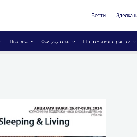
Вести
Зделка н
Штедење
Осигурување
Штедам и кога трошам