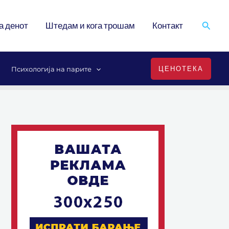
Search
а денот
Штедам и кога трошам
Контакт
ЦЕНОТЕКА
Психологија на парите