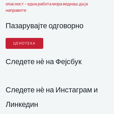
опасност – една работа мора веднаш да ја
направите
Пазарувајте одговорно
ЦЕНОТЕКА
Следете нѐ на Фејсбук
Следете нѐ на Инстаграм и
Линкедин