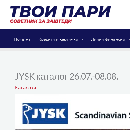
Skip
to
content
Почетна
Кредити и картички
Лични финансии
JYSK каталог 26.07.-08.08.
Каталози