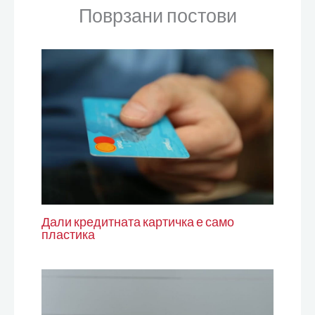
Поврзани постови
Дали кредитната картичка е само
пластика