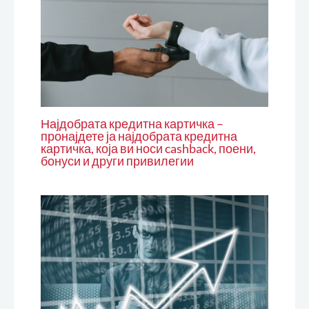
Најдобрата кредитна картичка –
пронајдете ја најдобрата кредитна
картичка, која ви носи cashback, поени,
бонуси и други привилегии