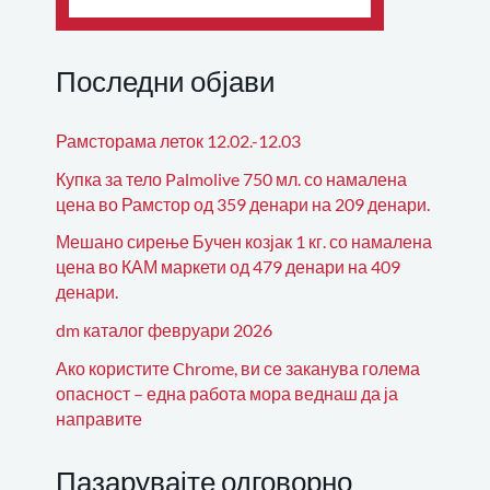
Последни објави
Рамсторама леток 12.02.-12.03
Купка за тело Palmolive 750 мл. со намалена
цена во Рамстор од 359 денари на 209 денари.
Мешано сирење Бучен козјак 1 кг. со намалена
цена во КАМ маркети од 479 денари на 409
денари.
dm каталог февруари 2026
Ако користите Chrome, ви се заканува голема
опасност – една работа мора веднаш да ја
направите
Пазарувајте одговорно