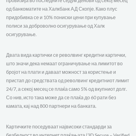
провизија во последните седум денови од секој месец
од банкоматите на Халкбанк АД Скопје. Како плус
придобивка се и 10% пониски цени при купување
полиси за доброволно осигурување од Халк
осигурување.
Двата вида картички се револвинг кредитни картички,
што значи дека немаат ограничување на лимитот во
бројот на плати и даваат можност за користење и
пристап до средствата од револвинг кредитниот лимит
24/7, а секој месец се плаќа само 5% од вкупниот долг.
Со нив, исто така може да се плаќа до 60 рати без
камата, кај над 800 партнери на банката.
Картичките поседуваат највисоки стандарди за
безбедност во интернет плаќањата (3D Secure – Verified