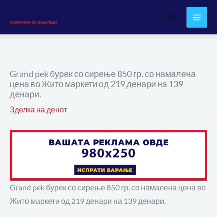
Skip
Search
to
content
Grand pek бурек со сирење 850 гр. со намалена
цена во Жито маркети од 219 денари на 139
денари.
Зделка на денот
Grand pek бурек со сирење 850 гр. со намалена цена во
Жито маркети од 219 денари на 139 денари.