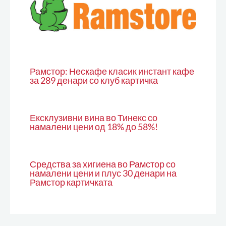
Рамстор: Нескафе класик инстант кафе
за 289 денари со клуб картичка
Ексклузивни вина во Тинекс со
намалени цени од 18% до 58%!
Средства за хигиена во Рамстор со
намалени цени и плус 30 денари на
Рамстор картичката