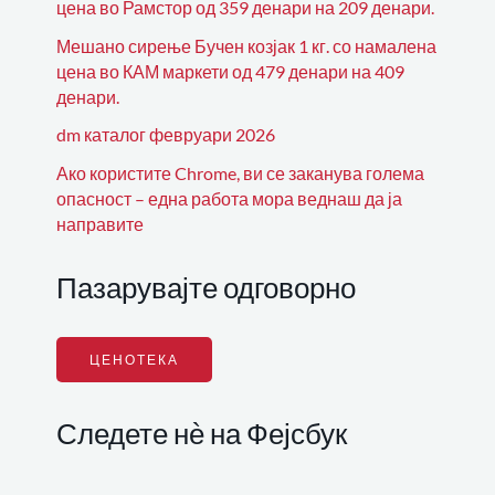
цена во Рамстор од 359 денари на 209 денари.
Мешано сирење Бучен козјак 1 кг. со намалена
цена во КАМ маркети од 479 денари на 409
денари.
dm каталог февруари 2026
Ако користите Chrome, ви се заканува голема
опасност – една работа мора веднаш да ја
направите
Пазарувајте одговорно
ЦЕНОТЕКА
Следете нѐ на Фејсбук