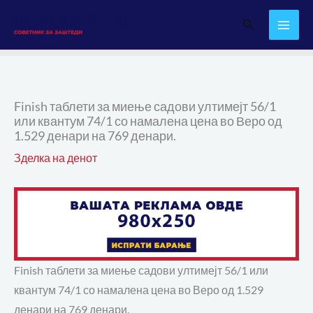
Skip
Search
to
content
Finish таблети за миење садови ултимејт 56/1
или квантум 74/1 со намалена цена во Веро од
1.529 денари на 769 денари.
Зделка на денот
Finish таблети за миење садови ултимејт 56/1 или
квантум 74/1 со намалена цена во Веро од 1.529
денари на 769 денари.