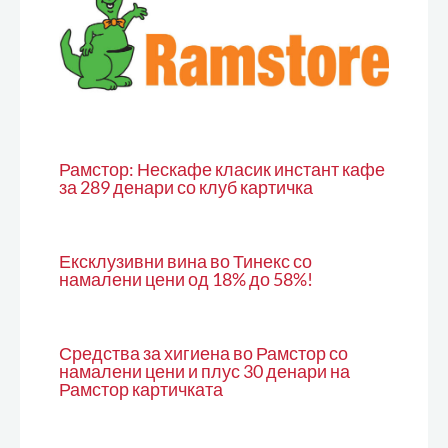
Рамстор: Нескафе класик инстант кафе
за 289 денари со клуб картичка
Ексклузивни вина во Тинекс со
намалени цени од 18% до 58%!
Средства за хигиена во Рамстор со
намалени цени и плус 30 денари на
Рамстор картичката