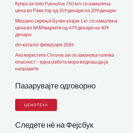
Купка за тело Palmolive 750 мл. со намалена
цена во Рамстор од 359 денари на 209 денари.
Мешано сирење Бучен козјак 1 кг. со намалена
цена во КАМ маркети од 479 денари на 409
денари.
dm каталог февруари 2026
Ако користите Chrome, ви се заканува голема
опасност – една работа мора веднаш да ја
направите
Пазарувајте одговорно
ЦЕНОТЕКА
Следете нѐ на Фејсбук