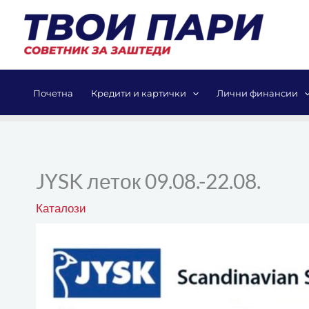
Skip
to
content
Почетна
Кредити и картички
Лични финансии
JYSK леток 09.08.-22.08.
Каталози