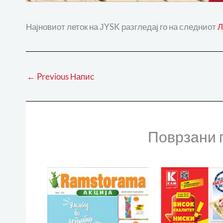
Најновиот леток на ЈYSK разгледај го на следниот
←
Previous Напис
Поврзани 