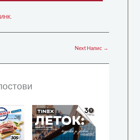
ЛИНК
.
Next Напис
→
постови