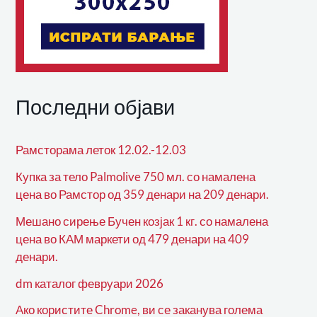
Последни објави
Рамсторама леток 12.02.-12.03
Купка за тело Palmolive 750 мл. со намалена
цена во Рамстор од 359 денари на 209 денари.
Мешано сирење Бучен козјак 1 кг. со намалена
цена во КАМ маркети од 479 денари на 409
денари.
dm каталог февруари 2026
Ако користите Chrome, ви се заканува голема