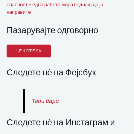
опасност – една работа мора веднаш да ја
направите
Пазарувајте одговорно
ЦЕНОТЕКА
Следете нѐ на Фејсбук
Твои пари
Следете нѐ на Инстаграм и