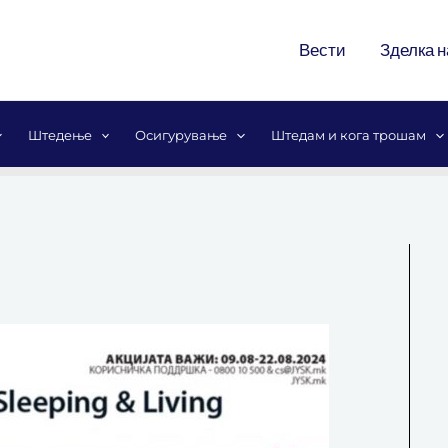
Вести
Зделка н
Штедење
Осигурување
Штедам и кога трошам