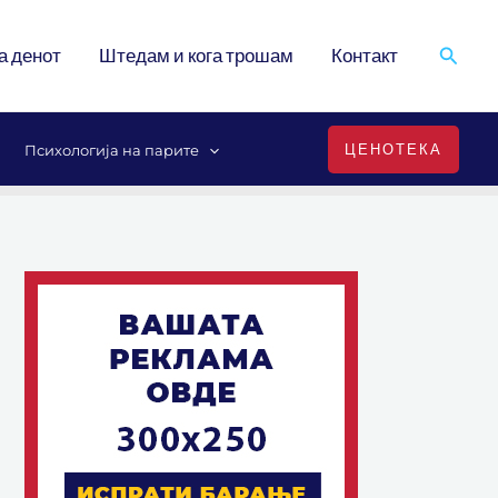
Search
а денот
Штедам и кога трошам
Контакт
ЦЕНОТЕКА
Психологија на парите