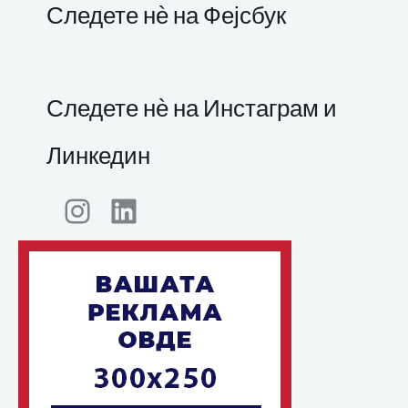
Следете нѐ на Фејсбук
Следете нѐ на Инстаграм и
Линкедин