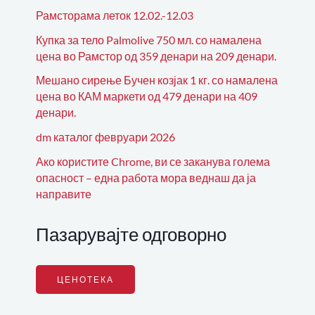
Рамсторама леток 12.02.-12.03
Купка за тело Palmolive 750 мл. со намалена
цена во Рамстор од 359 денари на 209 денари.
Мешано сирење Бучен козјак 1 кг. со намалена
цена во КАМ маркети од 479 денари на 409
денари.
dm каталог февруари 2026
Ако користите Chrome, ви се заканува голема
опасност – една работа мора веднаш да ја
направите
Пазарувајте одговорно
ЦЕНОТЕКА