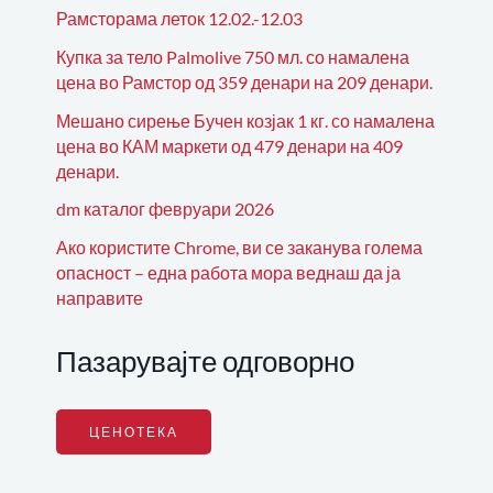
Рамсторама леток 12.02.-12.03
Купка за тело Palmolive 750 мл. со намалена
цена во Рамстор од 359 денари на 209 денари.
Мешано сирење Бучен козјак 1 кг. со намалена
цена во КАМ маркети од 479 денари на 409
денари.
dm каталог февруари 2026
Ако користите Chrome, ви се заканува голема
опасност – една работа мора веднаш да ја
направите
Пазарувајте одговорно
ЦЕНОТЕКА