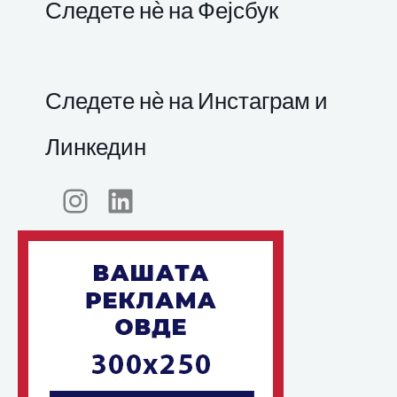
Следете нѐ на Фејсбук
Следете нѐ на Инстаграм и
Линкедин