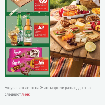
Актуелниот леток на Жито маркети разгледај го на
следниот
линк