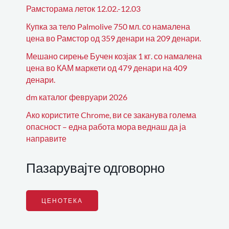
Рамсторама леток 12.02.-12.03
Купка за тело Palmolive 750 мл. со намалена
цена во Рамстор од 359 денари на 209 денари.
Мешано сирење Бучен козјак 1 кг. со намалена
цена во КАМ маркети од 479 денари на 409
денари.
dm каталог февруари 2026
Ако користите Chrome, ви се заканува голема
опасност – една работа мора веднаш да ја
направите
Пазарувајте одговорно
ЦЕНОТЕКА