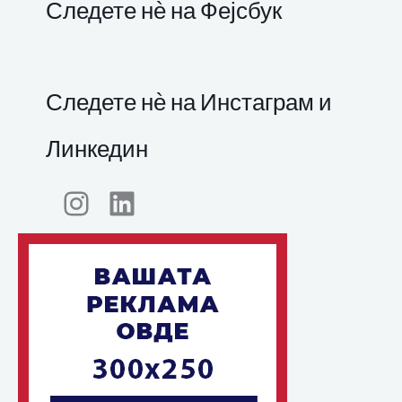
Следете нѐ на Фејсбук
Следете нѐ на Инстаграм и
Линкедин