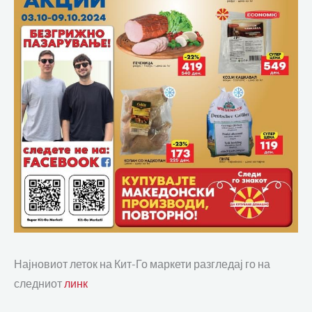
Најновиот леток на Кит-Го маркети разгледај го на
следниот
линк