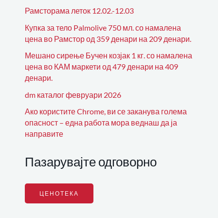
Рамсторама леток 12.02.-12.03
Купка за тело Palmolive 750 мл. со намалена
цена во Рамстор од 359 денари на 209 денари.
Мешано сирење Бучен козјак 1 кг. со намалена
цена во КАМ маркети од 479 денари на 409
денари.
dm каталог февруари 2026
Ако користите Chrome, ви се заканува голема
опасност – една работа мора веднаш да ја
направите
Пазарувајте одговорно
ЦЕНОТЕКА