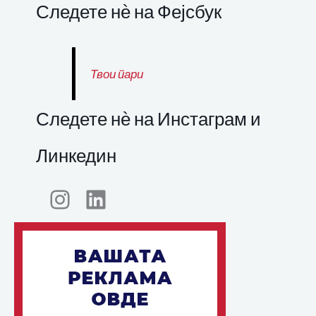
Следете нѐ на Фејсбук
Твои пари
Следете нѐ на Инстаграм и
Линкедин