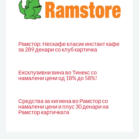
Рамстор: Нескафе класик инстант кафе
за 289 денари со клуб картичка
Ексклузивни вина во Тинекс со
намалени цени од 18% до 58%!
Средства за хигиена во Рамстор со
намалени цени и плус 30 денари на
Рамстор картичката