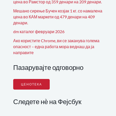
цена во Рамстор од 359 денари на 209 денари.
Мешано сирење Бучен козјак 1 кг. со намалена
цена во КАМ маркети од 479 денари на 409
денари.
dm каталог февруари 2026
Ако користите Chrome, ви се заканува голема
опасност – една работа мора веднаш да ја
направите
Пазарувајте одговорно
ЦЕНОТЕКА
Следете нѐ на Фејсбук