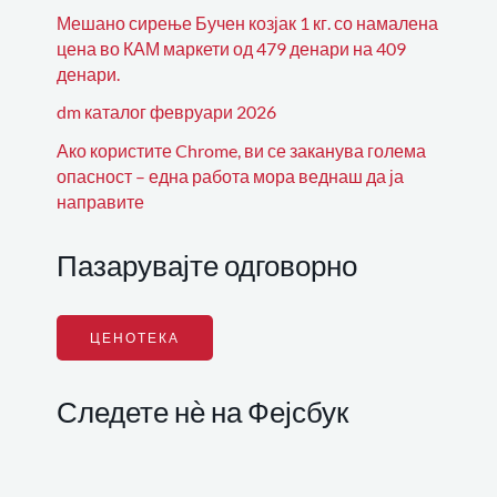
Мешано сирење Бучен козјак 1 кг. со намалена
цена во КАМ маркети од 479 денари на 409
денари.
dm каталог февруари 2026
Ако користите Chrome, ви се заканува голема
опасност – една работа мора веднаш да ја
направите
Пазарувајте одговорно
ЦЕНОТЕКА
Следете нѐ на Фејсбук