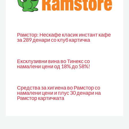
Рамстор: Нескафе класик инстант кафе
за 289 денари со клуб картичка
Ексклузивни вина во Тинекс со
намалени цени од 18% до 58%!
Средства за хигиена во Рамстор со
намалени цени и плус 30 денари на
Рамстор картичката