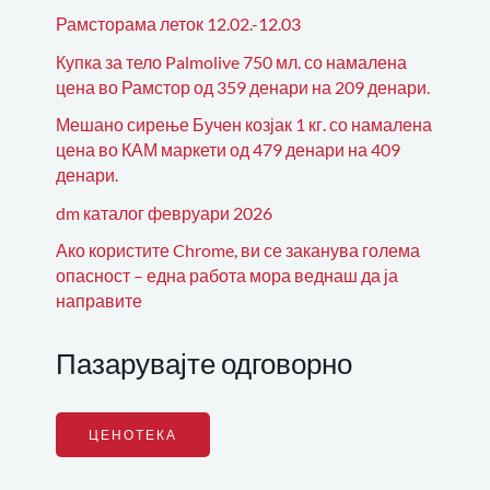
Рамсторама леток 12.02.-12.03
Купка за тело Palmolive 750 мл. со намалена
цена во Рамстор од 359 денари на 209 денари.
Мешано сирење Бучен козјак 1 кг. со намалена
цена во КАМ маркети од 479 денари на 409
денари.
dm каталог февруари 2026
Ако користите Chrome, ви се заканува голема
опасност – една работа мора веднаш да ја
направите
Пазарувајте одговорно
ЦЕНОТЕКА