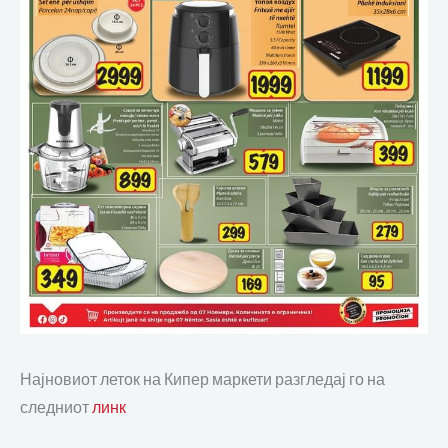
Најновиот леток на Кипер маркети разгледај го на
следниот
линк