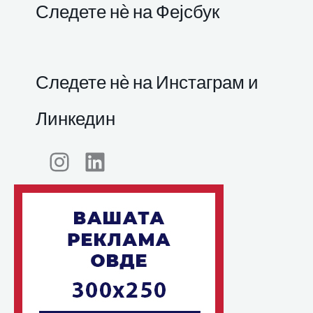
Следете нѐ на Фејсбук
Следете нѐ на Инстаграм и
Линкедин