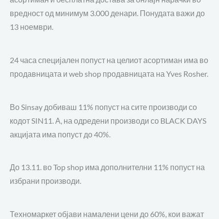
вредност од минимум 3.000 денари. Понудата важи до
13 ноември.
24 часа специјален попуст на целиот асортиман има во
продавницата и web shop продавницата на Yves Rosher.
Во Sinsay добиваш 11% попуст на сите производи со
кодот SIN11. А, на одредени производи со BLACK DAYS
акцијата има попуст до 40%.
До 13.11. во Top shop има дополнителни 11% попуст на
избрани производи.
Техномаркет објави намалени цени до 60%, кои важат