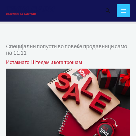
Skip
Search
to
content
Специјални попусти во повеќе продавници само
на 11.11
Истакнато
,
Штедам и кога трошам