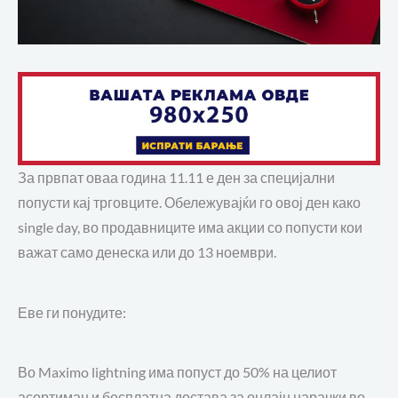
За првпат оваа година 11.11 е ден за специјални
попусти кај трговците. Обележувајќи го овој ден како
single day, во продавниците има акции со попусти кои
важат само денеска или до 13 ноември.
Еве ги понудите:
Во Maximo lightning има попуст до 50% на целиот
асортиман и бесплатна достава за онлајн нарачки во