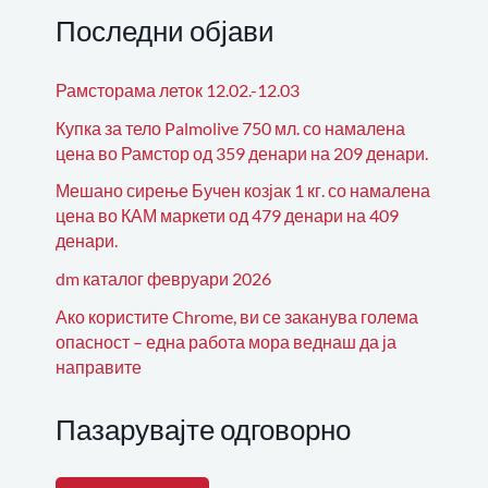
Последни објави
Рамсторама леток 12.02.-12.03
Купка за тело Palmolive 750 мл. со намалена
цена во Рамстор од 359 денари на 209 денари.
Мешано сирење Бучен козјак 1 кг. со намалена
цена во КАМ маркети од 479 денари на 409
денари.
dm каталог февруари 2026
Ако користите Chrome, ви се заканува голема
опасност – една работа мора веднаш да ја
направите
Пазарувајте одговорно