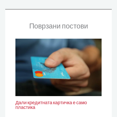
Поврзани постови
Дали кредитната картичка е само
пластика