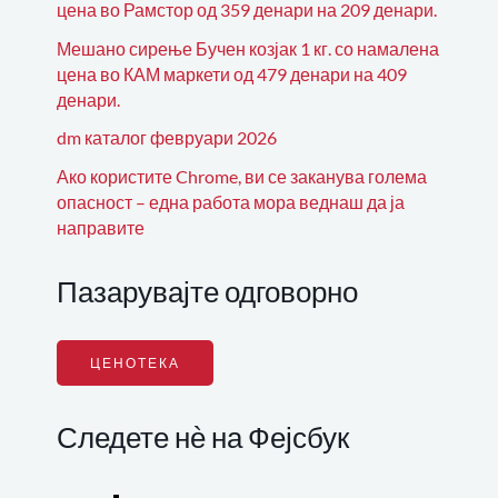
цена во Рамстор од 359 денари на 209 денари.
Мешано сирење Бучен козјак 1 кг. со намалена
цена во КАМ маркети од 479 денари на 409
денари.
dm каталог февруари 2026
Ако користите Chrome, ви се заканува голема
опасност – една работа мора веднаш да ја
направите
Пазарувајте одговорно
ЦЕНОТЕКА
Следете нѐ на Фејсбук