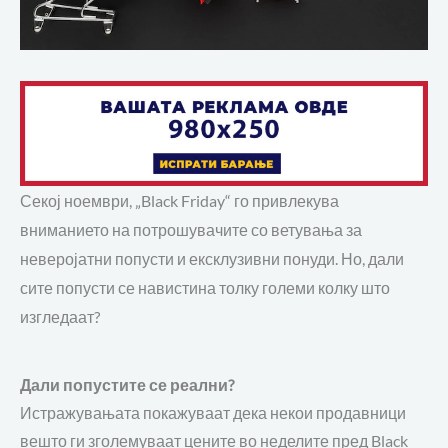
Секој ноември, „Black Friday“ го привлекува
вниманието на потрошувачите со ветувања за
неверојатни попусти и ексклузивни понуди. Но, дали
сите попусти се навистина толку големи колку што
изгледаат?
Дали попустите се реални?
Истражувањата покажуваат дека некои продавници
вешто ги зголемуваат цените во неделите пред Black