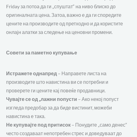
Friday за потоа да ги „спуштат“ на ниво блиско до
оригиналната цена. Затоа, важно е да ги споредите
цените на производите од претходно и да користите
онлајн алатки за следење на ценовни промени.
Совети за паметно купување
Истражете однапред
– Направете листа на
производите што навистина ви се потребни и
проверете ги цените кај повеќе продавници.
Чувајте се од „лажни попусти
– Ако некој попуст
изгледа предобар за да биде вистинит, можеби
навистина е така.
Не купувајте под притисок
– Понудите „само денес“
често создаваат непотребен стрес и доведуваат до