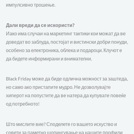
импулсивно трошење.
Дали вреди да се искористи?
Иако има случаи на маркетинг тактики кои можат да ве
доведат во заблуда, постојат и вистински добри понуди,
особено за електроника, облека и подароци. Клучот е
да бидете информирани и внимателни.
Black Friday може да биде одлична можност за заштеда,
но само ако пристапите мудро. Не дозволувајте
хиперот на попустите да ве натера да купувате повеќе
од потребното!
Што мислите вие? Споделете го вашето искуство и
совети за паметно шопингување на нашите профили