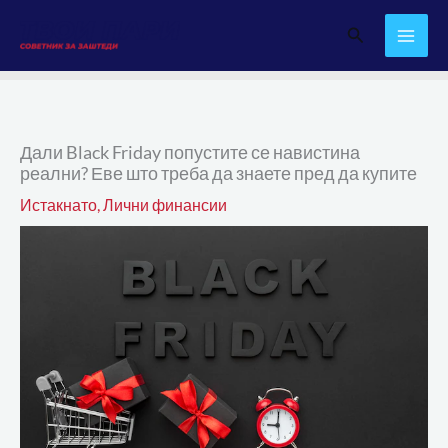
Skip
Search
to
content
Дали Black Friday попустите се навистина
реални? Еве што треба да знаете пред да купите
Истакнато
,
Лични финансии