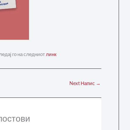
ледај го на следниот
линк
Next Напис
→
постови