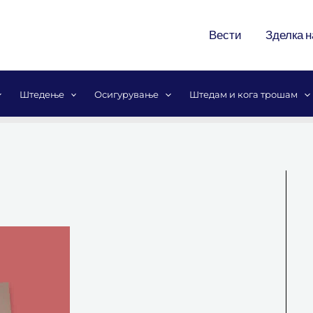
Вести
Зделка н
Штедење
Осигурување
Штедам и кога трошам