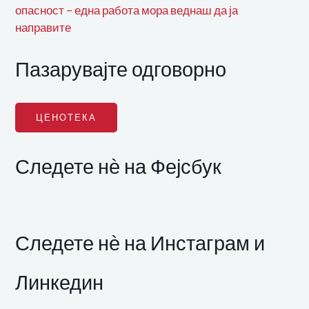
опасност – една работа мора веднаш да ја
направите
Пазарувајте одговорно
ЦЕНОТЕКА
Следете нѐ на Фејсбук
Следете нѐ на Инстаграм и
Линкедин