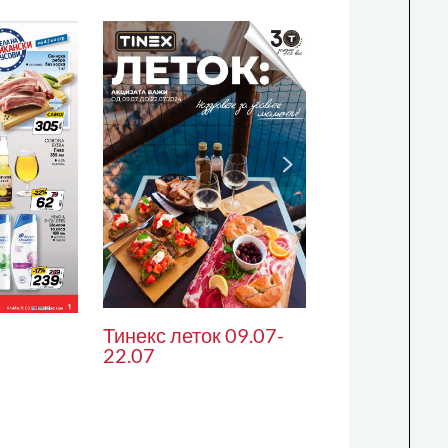
Тинекс леток 09.07-
22.07