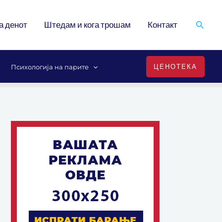
Search
а денот
Штедам и кога трошам
Контакт
ЦЕНОТЕКА
Психологија на парите