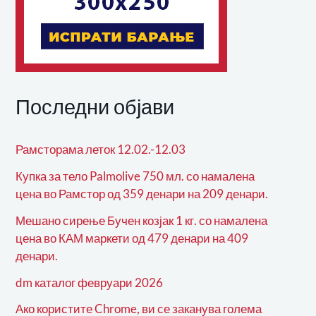
Последни објави
Рамсторама леток 12.02.-12.03
Купка за тело Palmolive 750 мл. со намалена
цена во Рамстор од 359 денари на 209 денари.
Мешано сирење Бучен козјак 1 кг. со намалена
цена во КАМ маркети од 479 денари на 409
денари.
dm каталог февруари 2026
Ако користите Chrome, ви се заканува голема