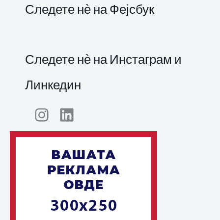
Следете нѐ на Фејсбук
Следете нѐ на Инстаграм и
Линкедин