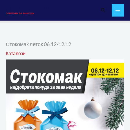
Skip
Search
to
content
Стокомак леток 06.12-12.12
Каталози