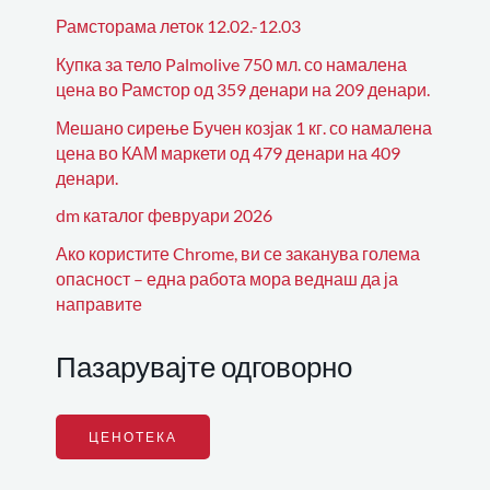
Рамсторама леток 12.02.-12.03
Купка за тело Palmolive 750 мл. со намалена
цена во Рамстор од 359 денари на 209 денари.
Мешано сирење Бучен козјак 1 кг. со намалена
цена во КАМ маркети од 479 денари на 409
денари.
dm каталог февруари 2026
Ако користите Chrome, ви се заканува голема
опасност – една работа мора веднаш да ја
направите
Пазарувајте одговорно
ЦЕНОТЕКА