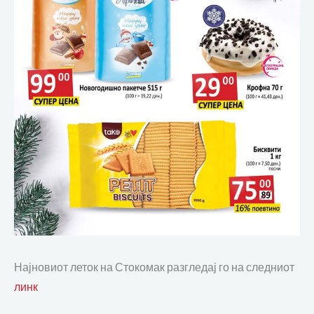
Најновиот леток на Стокомак разгледај го на следниот
линк