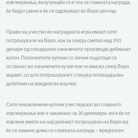
извлекувања, вклучувајќи го и тоа за главната награда,
ќе бидат јавни и ќе се одржуваат во Веро центар.
Право на учество во наградната игра имаат сите
потрошувачи на Веро, кои за секоја сметка над 350
денари од специјално означените производи добиваат
купон. Пополнетите купони со лични податоци се
оставаат во означените кутии кои ги има во секој Веро
маркет, со што потрошувачот станува потенцијален
добитник на вредносен ваучер.
Сите неизвлечени купони учествуваат во главното
извлекување кое е закажано за 30 декември, кога ќе се
извлече името на најсреќниот потрошувач на Веро кој
ќе си замине дома со главната награда – вредносен