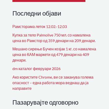
Последни објави
Рамсторама леток 12.02.-12.03
Купка за тело Palmolive 750 мл. со намалена
цена во Рамстор од 359 денари на 209 денари.
Мешано сирење Бучен козјак 1 кг. со намалена
цена во КАМ маркети од 479 денари на 409
денари.
dm каталог февруари 2026
Ако користите Chrome, ви се заканува голема
опасност – една работа мора веднаш да ја
направите
Пазарувајте одговорно