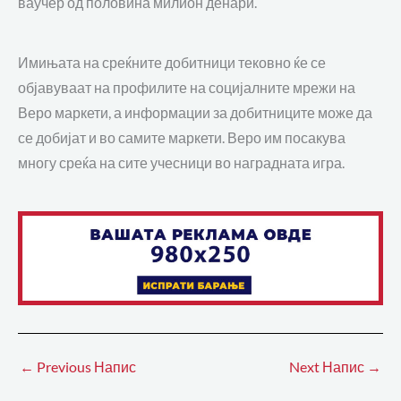
ваучер од половина милион денари.
Имињата на среќните добитници тековно ќе се
објавуваат на профилите на социјалните мрежи на
Веро маркети, а информации за добитниците може да
се добијат и во самите маркети. Веро им посакува
многу среќа на сите учесници во наградната игра.
←
Previous Напис
Next Напис
→