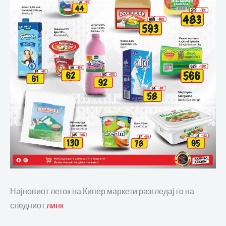
Најновиот леток на Кипер маркети разгледај го на
следниот
линк