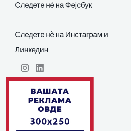
Следете нѐ на Фејсбук
Следете нѐ на Инстаграм и
Линкедин