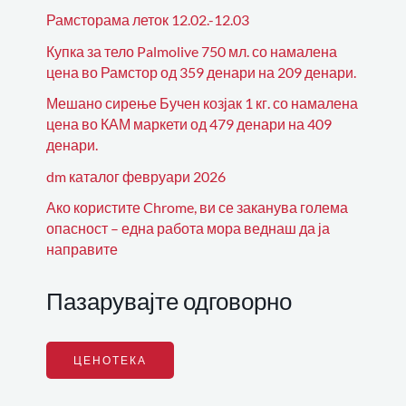
Рамсторама леток 12.02.-12.03
Купка за тело Palmolive 750 мл. со намалена
цена во Рамстор од 359 денари на 209 денари.
Мешано сирење Бучен козјак 1 кг. со намалена
цена во КАМ маркети од 479 денари на 409
денари.
dm каталог февруари 2026
Ако користите Chrome, ви се заканува голема
опасност – една работа мора веднаш да ја
направите
Пазарувајте одговорно
ЦЕНОТЕКА