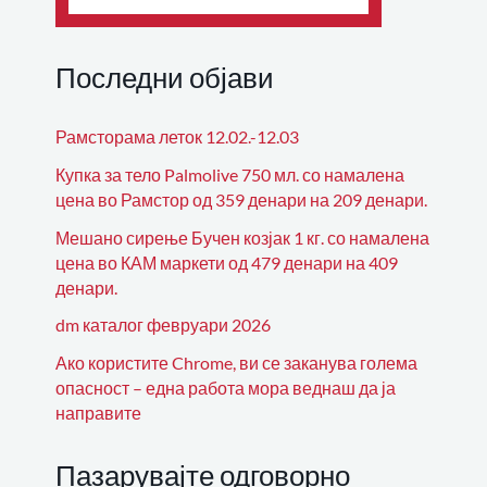
Последни објави
Рамсторама леток 12.02.-12.03
Купка за тело Palmolive 750 мл. со намалена
цена во Рамстор од 359 денари на 209 денари.
Мешано сирење Бучен козјак 1 кг. со намалена
цена во КАМ маркети од 479 денари на 409
денари.
dm каталог февруари 2026
Ако користите Chrome, ви се заканува голема
опасност – една работа мора веднаш да ја
направите
Пазарувајте одговорно