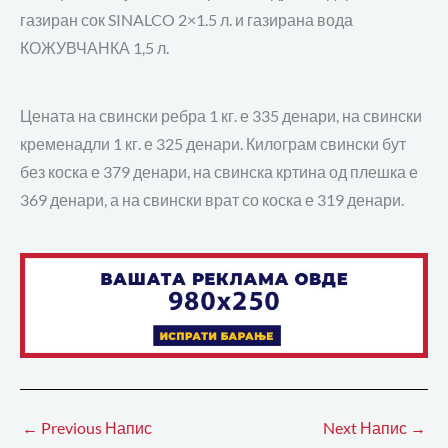
газиран сок SINALCO 2×1.5 л. и газирана вода
КОЖУВЧАНКА 1,5 л.
Цената на свински ребра 1 кг. е 335 денари, на свински
кременадли 1 кг. е 325 денари. Килограм свински бут
без коска е 379 денари, на свинска кртина од плешка е
369 денари, а на свински врат со коска е 319 денари.
←
Previous Напис
Next Напис
→