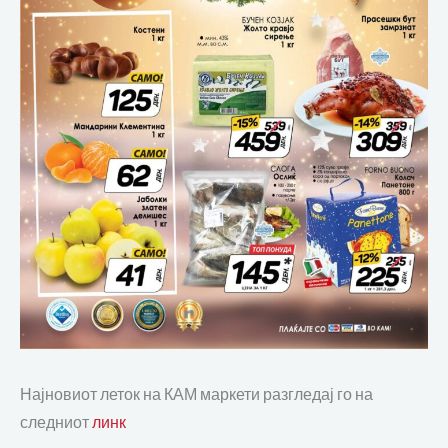
Најновиот леток на КАМ маркети разгледај го на
следниот
линк