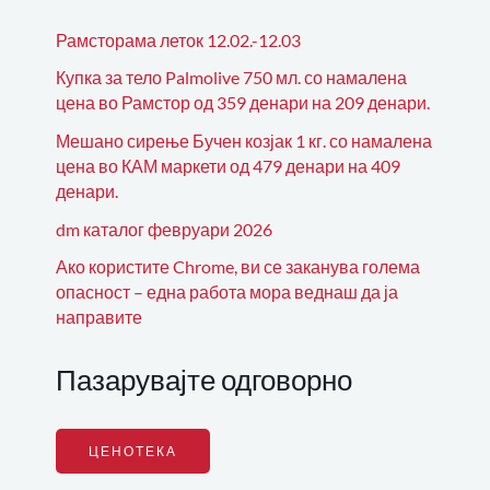
Рамсторама леток 12.02.-12.03
Купка за тело Palmolive 750 мл. со намалена
цена во Рамстор од 359 денари на 209 денари.
Мешано сирење Бучен козјак 1 кг. со намалена
цена во КАМ маркети од 479 денари на 409
денари.
dm каталог февруари 2026
Ако користите Chrome, ви се заканува голема
опасност – една работа мора веднаш да ја
направите
Пазарувајте одговорно
ЦЕНОТЕКА