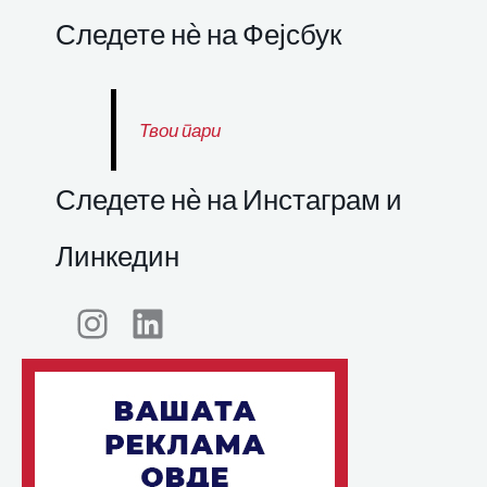
Следете нѐ на Фејсбук
Твои пари
Следете нѐ на Инстаграм и
Линкедин