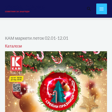
Skip
Search
to
content
КАМ маркети леток 02.01-12.01
Каталози