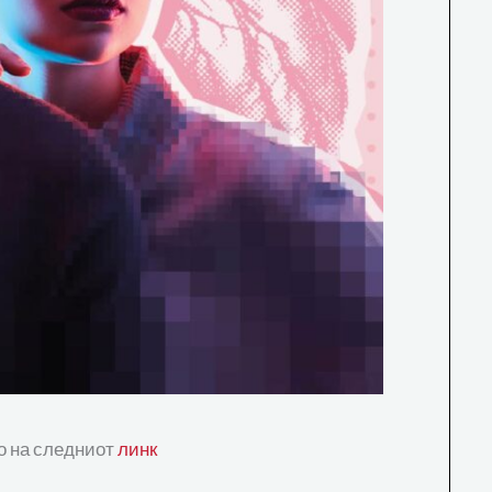
го на следниот
линк