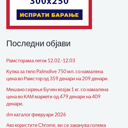
Последни објави
Рамсторама леток 12.02.-12.03
Купка за тело Palmolive 750 мл. со намалена
цена во Рамстор од 359 денари на 209 денари.
Мешано сирење Бучен козјак 1 кг. со намалена
цена во КАМ маркети од 479 денари на 409
денари.
dm каталог февруари 2026
Ако користите Chrome, ви се заканува голема