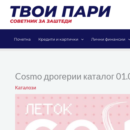
Skip
to
content
Почетна
Кредити и картички
Лични финансии
Cosmo дрогерии каталог 01.
Каталози