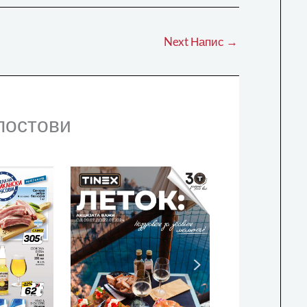
Next Напис
→
постови