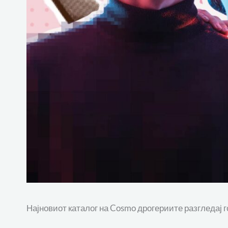
Најновиот каталог на Cosmo дрогериите разгледај 