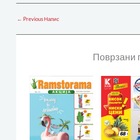
←
Previous Напис
Поврзани 