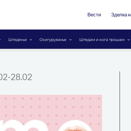
Вести
Зделка н
Штедење
Осигурување
Штедам и кога трошам
02-28.02