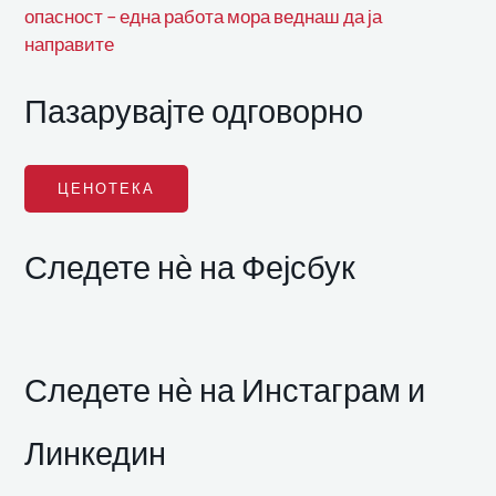
опасност – една работа мора веднаш да ја
направите
Пазарувајте одговорно
ЦЕНОТЕКА
Следете нѐ на Фејсбук
Следете нѐ на Инстаграм и
Линкедин