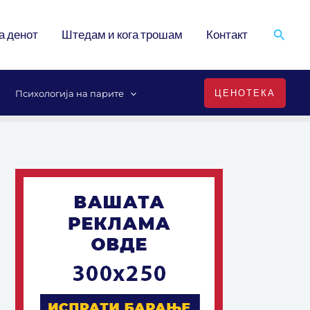
Search
а денот
Штедам и кога трошам
Контакт
ЦЕНОТЕКА
Психологија на парите