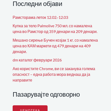
Последни објави
Рамсторама леток 12.02.-12.03
Купка за тело Palmolive 750 мл. со намалена
цена во Рамстор од 359 денари на 209 денари.
Мешано сирење Бучен козјак 1 кг. со намалена
цена во КАМ маркети од 479 денари на 409
денари.
dm каталог февруари 2026
Ако користите Chrome, ви се заканува голема
опасност – една работа мора веднаш да ја
направите
Пазарувајте одговорно
ЦЕНОТЕКА