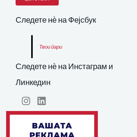
Следете нѐ на Фејсбук
Твои пари
Следете нѐ на Инстаграм и
Линкедин