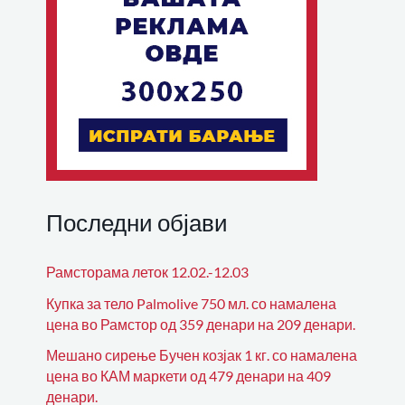
Последни објави
Рамсторама леток 12.02.-12.03
Купка за тело Palmolive 750 мл. со намалена
цена во Рамстор од 359 денари на 209 денари.
Мешано сирење Бучен козјак 1 кг. со намалена
цена во КАМ маркети од 479 денари на 409
денари.