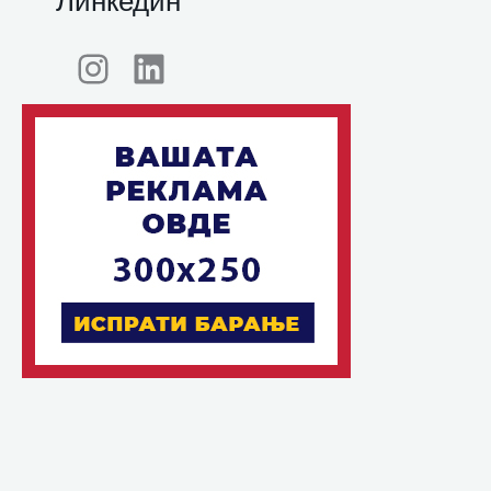
Линкедин