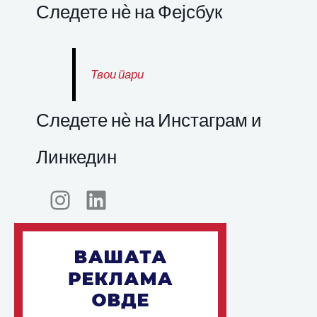
Следете нѐ на Фејсбук
Твои пари
Следете нѐ на Инстаграм и
Линкедин