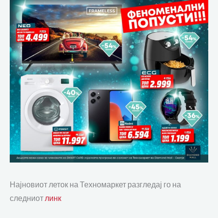
Најновиот леток на Техномаркет разгледај го на
следниот
линк