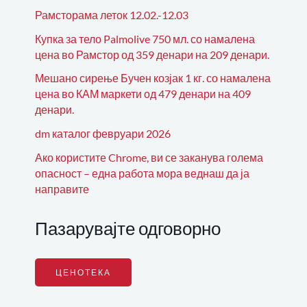
Рамсторама леток 12.02.-12.03
Купка за тело Palmolive 750 мл. со намалена
цена во Рамстор од 359 денари на 209 денари.
Мешано сирење Бучен козјак 1 кг. со намалена
цена во КАМ маркети од 479 денари на 409
денари.
dm каталог февруари 2026
Ако користите Chrome, ви се заканува голема
опасност – една работа мора веднаш да ја
направите
Пазарувајте одговорно
ЦЕНОТЕКА