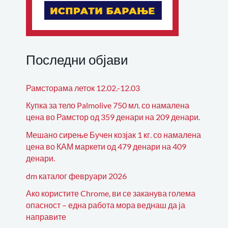
Последни објави
Рамсторама леток 12.02.-12.03
Купка за тело Palmolive 750 мл. со намалена
цена во Рамстор од 359 денари на 209 денари.
Мешано сирење Бучен козјак 1 кг. со намалена
цена во КАМ маркети од 479 денари на 409
денари.
dm каталог февруари 2026
Ако користите Chrome, ви се заканува голема
опасност – една работа мора веднаш да ја
направите