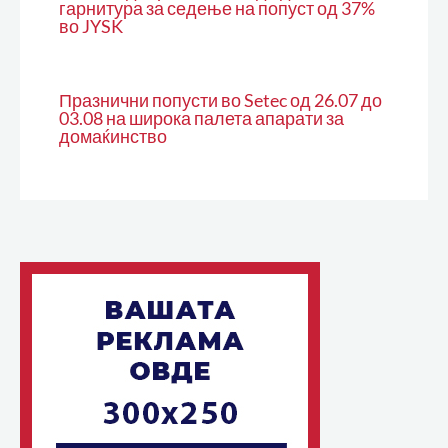
гарнитура за седење на попуст од 37%
во JYSK
Празнични попусти во Setec од 26.07 до
03.08 на широка палета апарати за
домаќинство