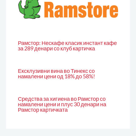
Рамстор: Нескафе класик инстант кафе
за 289 денари со клуб картичка
Ексклузивни вина во Тинекс со
намалени цени од 18% до 58%!
Средства за хигиена во Рамстор со
намалени цени и плус 30 денари на
Рамстор картичката