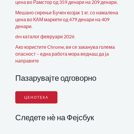
цена во Рамстор од 359 денари на 209 денари.
Мешано сирење Бучен козјак 1 кг. со намалена
цена во КАМ маркети од 479 денари на 409
денари.
dm каталог февруари 2026
Ако користите Chrome, ви се заканува голема
опасност – една работа мора веднаш да ја
направите
Пазарувајте одговорно
ЦЕНОТЕКА
Следете нѐ на Фејсбук