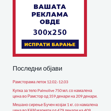
Последни објави
Рамсторама леток 12.02.-12.03
Купка за тело Palmolive 750 мл. со намалена
цена во Рамстор од 359 денари на 209 денари.
Мешано сирење Бучен козјак 1 кг. со намалена
цена во КАМ маркети од 479 денари на 409