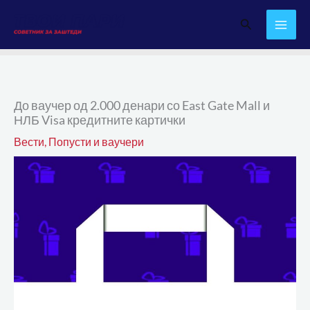
Skip
Search
to
content
До ваучер од 2.000 денари со East Gate Mall и
НЛБ Visa кредитните картички
Вести
,
Попусти и ваучери