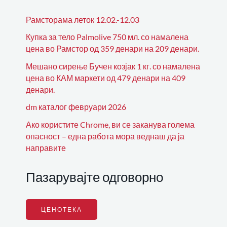
Рамсторама леток 12.02.-12.03
Купка за тело Palmolive 750 мл. со намалена
цена во Рамстор од 359 денари на 209 денари.
Мешано сирење Бучен козјак 1 кг. со намалена
цена во КАМ маркети од 479 денари на 409
денари.
dm каталог февруари 2026
Ако користите Chrome, ви се заканува голема
опасност – една работа мора веднаш да ја
направите
Пазарувајте одговорно
ЦЕНОТЕКА