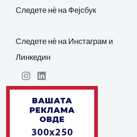
Следете нѐ на Фејсбук
Следете нѐ на Инстаграм и
Линкедин