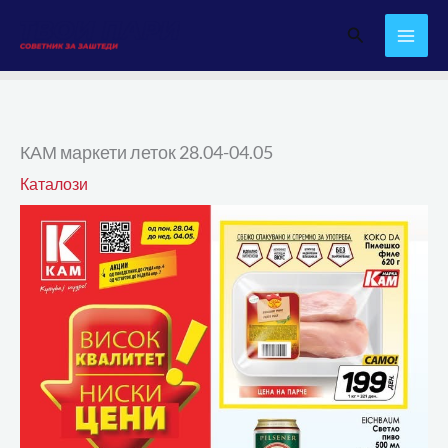
Skip
Search
to
content
КАМ маркети леток 28.04-04.05
Каталози