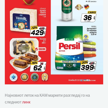
Најновиот леток на КАМ маркети разгледај го на
следниот
линк