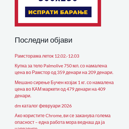
Последни објави
Рамсторама леток 12.02.-12.03
Купка за тело Palmolive 750 мл. со намалена
цена во Рамстор од 359 денари на 209 денари.
Мешано сирење Бучен козјак 1 кг. со намалена
цена во КАМ маркети од 479 денари на 409
денари.
dm каталог февруари 2026
Ако користите Chrome, ви се заканува голема
опасност – една работа мора веднаш да ја
направите