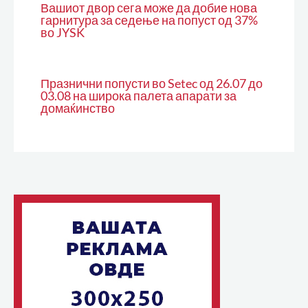
Вашиот двор сега може да добие нова
гарнитура за седење на попуст од 37%
во JYSK
Празнични попусти во Setec од 26.07 до
03.08 на широка палета апарати за
домаќинство