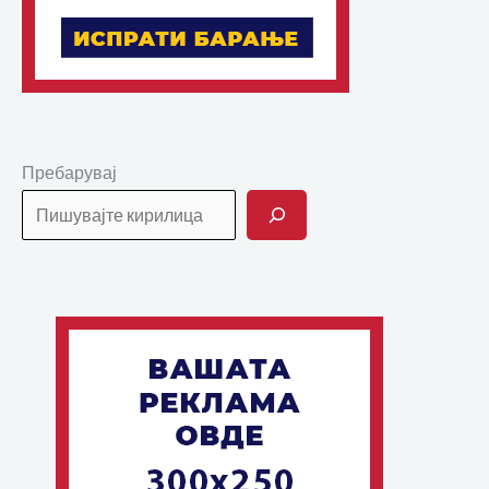
Пребарувај