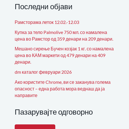
Последни објави
Рамсторама леток 12.02.-12.03
Купка за тело Palmolive 750 мл. со намалена
цена во Рамстор од 359 денари на 209 денари.
Мешано сирење Бучен козјак 1 кг. со намалена
цена во КАМ маркети од 479 денари на 409
денари.
dm каталог февруари 2026
Ако користите Chrome, ви се заканува голема
опасност – една работа мора веднаш да ја
направите
Пазарувајте одговорно