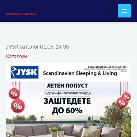
Skip
Search
to
content
JYSK каталог 01.08-14.08
Каталози