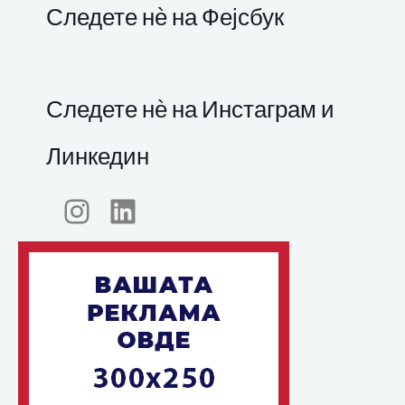
Следете нѐ на Фејсбук
Следете нѐ на Инстаграм и
Линкедин