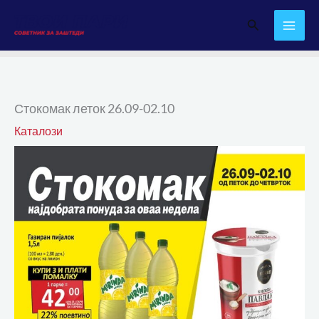
Skip
Search
to
content
Стокомак леток 26.09-02.10
Каталози