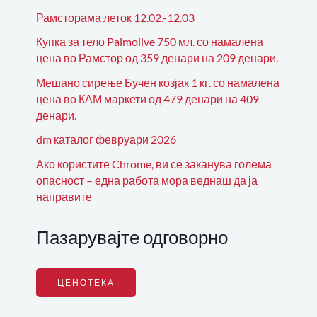
Рамсторама леток 12.02.-12.03
Купка за тело Palmolive 750 мл. со намалена
цена во Рамстор од 359 денари на 209 денари.
Мешано сирење Бучен козјак 1 кг. со намалена
цена во КАМ маркети од 479 денари на 409
денари.
dm каталог февруари 2026
Ако користите Chrome, ви се заканува голема
опасност – една работа мора веднаш да ја
направите
Пазарувајте одговорно
ЦЕНОТЕКА