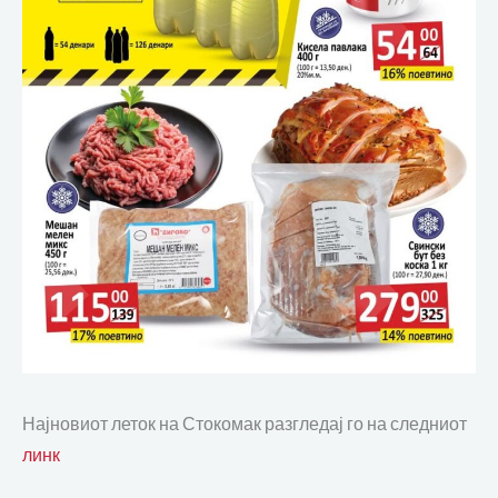
Најновиот леток на Стокомак разгледај го на следниот
линк