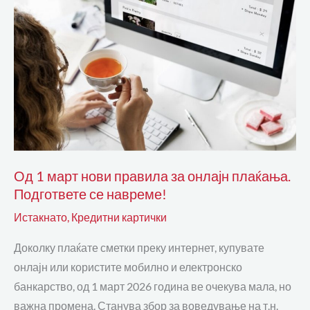
правила
за
онлајн
плаќања.
Подгответе
се
навреме!
Од 1 март нови правила за онлајн плаќања.
Подгответе се навреме!
Истакнато
,
Кредитни картички
Доколку плаќате сметки преку интернет, купувате
онлајн или користите мобилно и електронско
банкарство, од 1 март 2026 година ве очекува мала, но
важна промена. Станува збор за воведување на т.н.