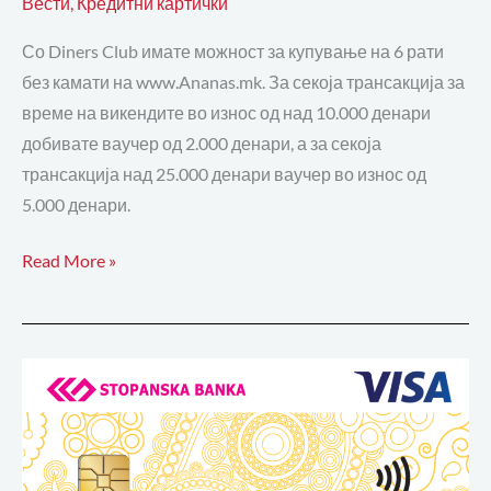
Вести
,
Кредитни картички
Со Diners Club имате можност за купување на 6 рати
без камати на www.Ananas.mk. За секоја трансакција за
време на викендите во износ од над 10.000 денари
добивате ваучер од 2.000 денари, а за секоја
трансакција над 25.000 денари ваучер во износ од
5.000 денари.
Read More »
Visa
Star
кредитна
картичка