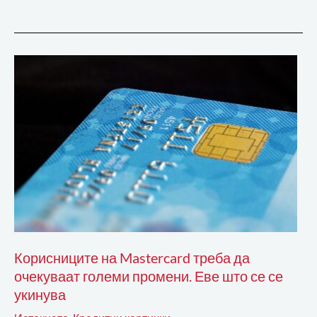
Корисниците
на
Mastercard
треба
да
очекуваат
големи
промени.
Еве
што
Корисниците на Mastercard треба да
се
очекуваат големи промени. Еве што се се
се
укинува
укинува