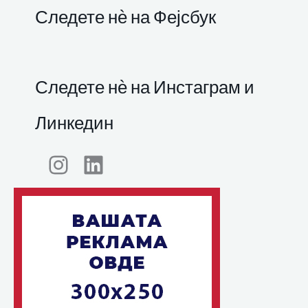
Следете нѐ на Фејсбук
Следете нѐ на Инстаграм и
Линкедин