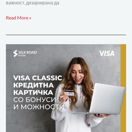
важност, дизајнирана да
Read More »
Visa
classic
кредитна
картичка
од
Силк
роуд
со
бесплатен
бенефит
и