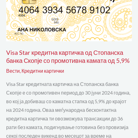
од
Стопанска
банка
Скопје
со
промотивна
Visa Star кредитна картичка од Стопанска
камата
банка Скопје со промотивна камата од 5,9%
од
5,9%
Вести
,
Кредитни картички
Visa Star кредитната картичка на Стопанска банка
Скопје е со промотивен период до 30 јуни 2024 година,
во кој ја добиваш со каматна стапка од 5,9% до крајот
на 2024 година. Оваа меѓународна бесконтактна
кредитна картичка ти овозможува трансакции до 36
рати без камата, подигнување готовина без провизија
секој последен викенд во месецот за време на