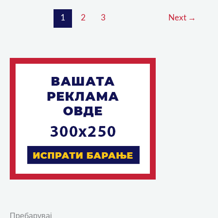
1
2
3
Next
→
Пребарувај