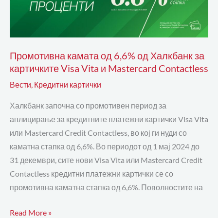
6,6%
од
Халкбанк
за
Промотивна камата од 6,6% од Халкбанк за
картичките
картичките Visa Vita и Mastercard Contactless
Visa
Вести
,
Кредитни картички
Vita
и
Халкбанк започна со промотивен период за
Mastercard
аплицирање за кредитните платежни картички Visa Vita
Contactless
или Mastercard Credit Contactless, во кој ги нуди со
каматна стапка од 6,6%. Во периодот од 1 мај 2024 до
31 декември, сите нови Visa Vita или Mastercard Credit
Contactless кредитни платежни картички се со
промотивна каматна стапка од 6,6%. Поволностите на
Read More »