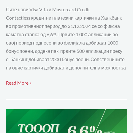
Сите нови Visa Vita и Mastercard Credit
Contactless кредитни платежни картички на Халкбанк
во промотивниот период до 31.12.2024 се со фиксна
каматна стапка од 6,6%. Првите 1.000 апликации во
овој период поднесени во филијала добиваат 1000
бонус поени, додека пак, првите 500 апликации преку
е-банкинг добиваат 2000 бонус поени. Сопствениците
на овие картички добиваат и дополнителна можност за
Read More »
Промотивна
камата
од