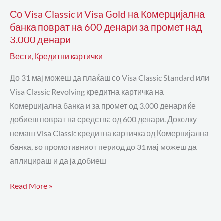
600
Со Visa Classic и Visa Gold на Комерцијална
денари
банка поврат на 600 денари за промет над
за
3.000 денари
промет
Вести
,
Кредитни картички
над
3.000
До 31 мај можеш да плаќаш со Visa Classic Standard или
денари
Visa Classic Revolving кредитна картичка на
Комерцијална банка и за промет од 3.000 денари ќе
добиеш поврат на средства од 600 денари. Доколку
немаш Visa Classic кредитна картичка од Комерцијална
банка, во промотивниот период до 31 мај можеш да
аплицираш и да ја добиеш
Read More »