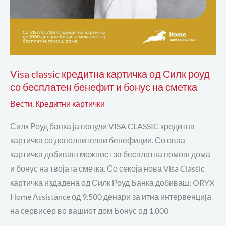
бонус
на
сметка
Visa classic кредитна картичка од Силк роуд
со бесплатен бенефит и бонус на сметка
Вести
,
Кредитни картички
Силк Роуд банка ја понуди VISA CLASSIC кредитна
картичка со дополнителни бенефиции. Со оваа
картичка добиваш можност за бесплатна помош дома
и бонус на твојата сметка. Со секоја нова Visa Classic
картичка издадена од Силк Роуд Банка добиваш: ORYX
Home Assistance од 9.500 денари за итна интервенција
на сервисер во вашиот дом Бонус од 1.000