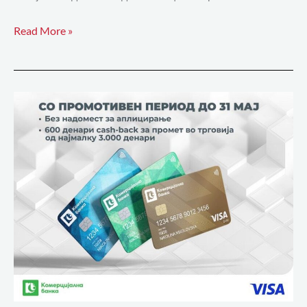
Read More »
Со
Visa
Classic
и
Visa
Gold
на
Комерцијална
банка
поврат
на