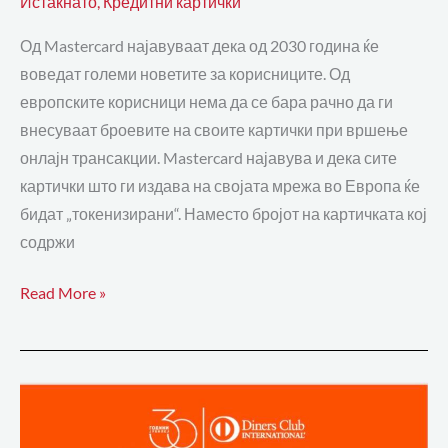
Истакнато
,
Кредитни картички
Од Mastercard најавуваат дека од 2030 година ќе
воведат големи новетите за корисниците. Од
европските корисници нема да се бара рачно да ги
внесуваат броевите на своите картички при вршење
онлајн трансакции. Mastercard најавува и дека сите
картички што ги издава на својата мрежа во Европа ќе
бидат „токенизирани“. Наместо бројот на картичката кој
содржи
Read More »
Рати
без