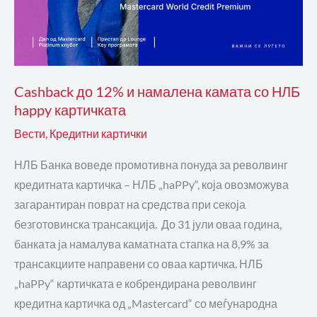
Cashback до 12% и намалена камата со НЛБ
happy картичката
Вести
,
Кредитни картички
НЛБ Банка воведе промотивна понуда за револвинг
кредитната картичка – НЛБ „haPPy“, која овозможува
загарантиран поврат на средства при секоја
безготовинска трансакција. До 31 јули оваа година,
банката ја намалува каматната стапка на 8,9% за
трансакциите направени со оваа картичка. НЛБ
„haPPy“ картичката е кобрендирана револвинг
кредитна картичка од „Mastercard“ со меѓународна