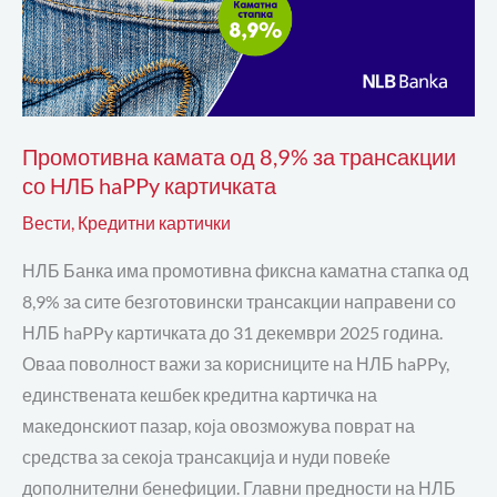
НЛБ
haPPy
картичката
Промотивна камата од 8,9% за трансакции
со НЛБ haPPy картичката
Вести
,
Кредитни картички
НЛБ Банка има промотивна фиксна каматна стапка од
8,9% за сите безготовински трансакции направени со
НЛБ haPPy картичката до 31 декември 2025 година.
Оваа поволност важи за корисниците на НЛБ haPPy,
единствената кешбек кредитна картичка на
македонскиот пазар, која овозможува поврат на
средства за секоја трансакција и нуди повеќе
дополнителни бенефиции. Главни предности на НЛБ