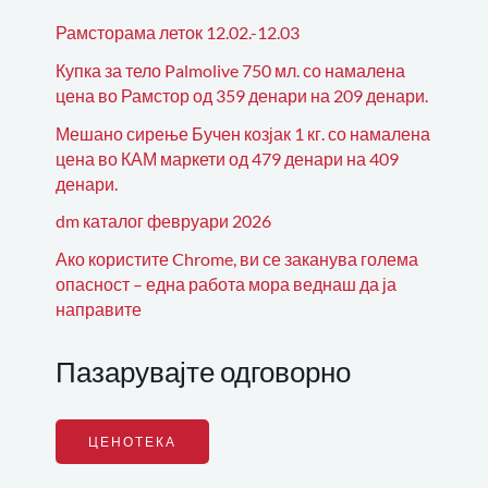
Рамсторама леток 12.02.-12.03
Купка за тело Palmolive 750 мл. со намалена
цена во Рамстор од 359 денари на 209 денари.
Мешано сирење Бучен козјак 1 кг. со намалена
цена во КАМ маркети од 479 денари на 409
денари.
dm каталог февруари 2026
Ако користите Chrome, ви се заканува голема
опасност – една работа мора веднаш да ја
направите
Пазарувајте одговорно
ЦЕНОТЕКА