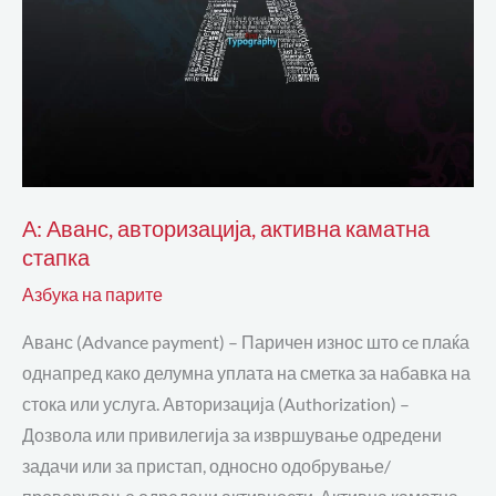
А: Аванс, авторизација, активна каматна
стапка
Азбука на парите
Аванс (Advance payment) – Паричен износ што ce плаќа
однапред како делумна уплата на сметка за набавка на
стока или услуга. Авторизација (Authorization) –
Дозвола или привилегија за извршување одредени
задачи или за пристап, односно одобрување/