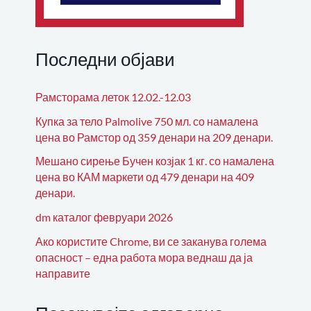
Последни објави
Рамсторама леток 12.02.-12.03
Купка за тело Palmolive 750 мл. со намалена
цена во Рамстор од 359 денари на 209 денари.
Мешано сирење Бучен козјак 1 кг. со намалена
цена во КАМ маркети од 479 денари на 409
денари.
dm каталог февруари 2026
Ако користите Chrome, ви се заканува голема
опасност – една работа мора веднаш да ја
направите