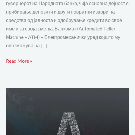
гувернерот на Народната банка, чија основна дејност е
прибирање депозити и други повратни извори на
средства од јавноста и одобрување кредити во свое
име и за своја сметка. Банкомат (Аutomated Тeller
Мachine – ATM) – Електромеханички уред коjшто му
овозможува на […]
Read More »
А:
Аванс,
авторизација,
активна
каматна
стапка